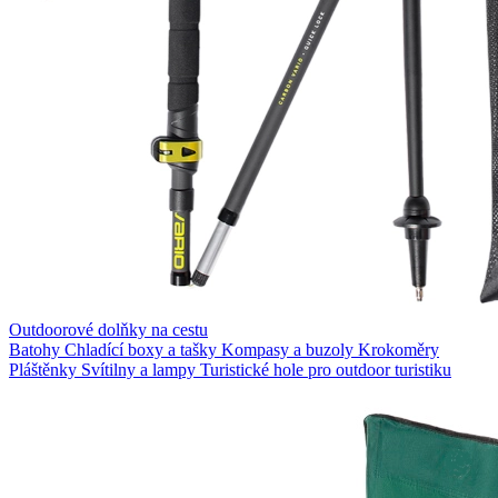
Outdoorové dolňky na cestu
Batohy
Chladící boxy a tašky
Kompasy a buzoly
Krokoměry
Pláštěnky
Svítilny a lampy
Turistické hole pro outdoor turistiku