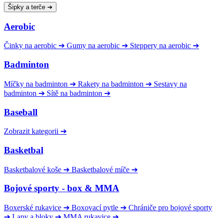
Šipky a terče
➔
Aerobic
Činky na aerobic
➔
Gumy na aerobic
➔
Steppery na aerobic
➔
Badminton
Míčky na badminton
➔
Rakety na badminton
➔
Sestavy na
badminton
➔
Sítě na badminton
➔
Baseball
Zobrazit kategorii
➔
Basketbal
Basketbalové koše
➔
Basketbalové míče
➔
Bojové sporty - box & MMA
Boxerské rukavice
➔
Boxovací pytle
➔
Chrániče pro bojové sporty
➔
Lapy a bloky
➔
MMA rukavice
➔