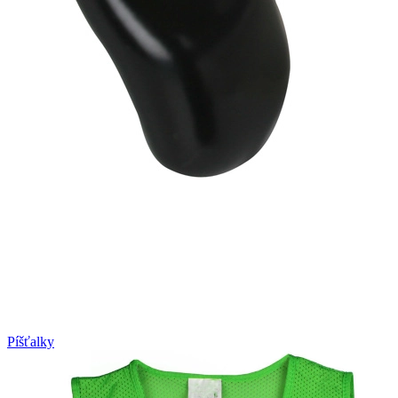
Píšťalky