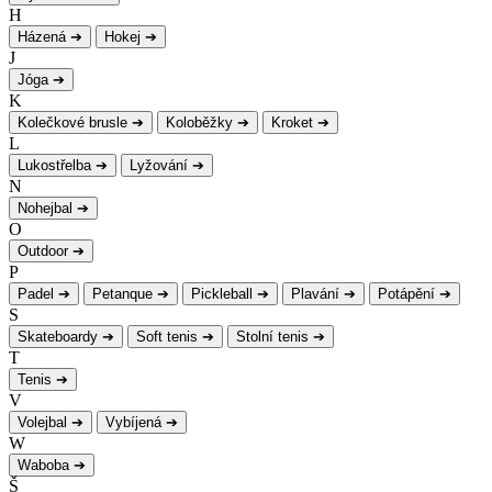
H
Házená
➔
Hokej
➔
J
Jóga
➔
K
Kolečkové brusle
➔
Koloběžky
➔
Kroket
➔
L
Lukostřelba
➔
Lyžování
➔
N
Nohejbal
➔
O
Outdoor
➔
P
Padel
➔
Petanque
➔
Pickleball
➔
Plavání
➔
Potápění
➔
S
Skateboardy
➔
Soft tenis
➔
Stolní tenis
➔
T
Tenis
➔
V
Volejbal
➔
Vybíjená
➔
W
Waboba
➔
Š