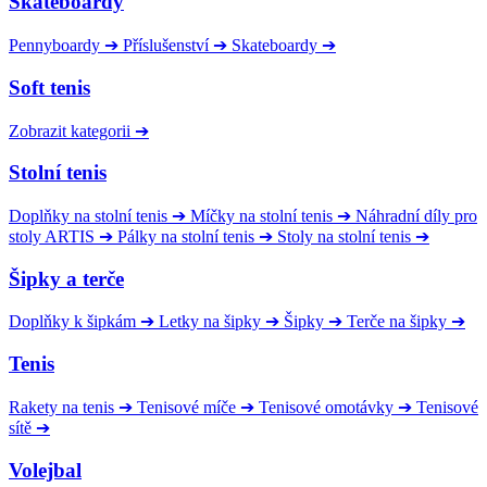
Skateboardy
Pennyboardy
➔
Příslušenství
➔
Skateboardy
➔
Soft tenis
Zobrazit kategorii
➔
Stolní tenis
Doplňky na stolní tenis
➔
Míčky na stolní tenis
➔
Náhradní díly pro
stoly ARTIS
➔
Pálky na stolní tenis
➔
Stoly na stolní tenis
➔
Šipky a terče
Doplňky k šipkám
➔
Letky na šipky
➔
Šipky
➔
Terče na šipky
➔
Tenis
Rakety na tenis
➔
Tenisové míče
➔
Tenisové omotávky
➔
Tenisové
sítě
➔
Volejbal