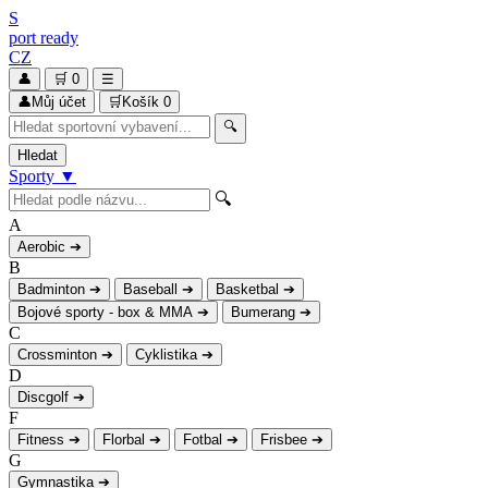
S
port
ready
CZ
👤
🛒
0
☰
👤
Můj účet
🛒
Košík
0
🔍
Hledat
Sporty
▼
🔍
A
Aerobic
➔
B
Badminton
➔
Baseball
➔
Basketbal
➔
Bojové sporty - box & MMA
➔
Bumerang
➔
C
Crossminton
➔
Cyklistika
➔
D
Discgolf
➔
F
Fitness
➔
Florbal
➔
Fotbal
➔
Frisbee
➔
G
Gymnastika
➔