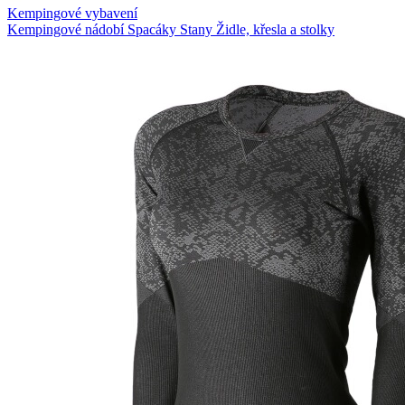
Kempingové vybavení
Kempingové nádobí
Spacáky
Stany
Židle, křesla a stolky