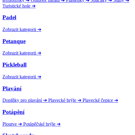
termohrnky
➔
Outdoor nářadí
➔
Pláštěnky
➔
Spacáky
➔
Stany
➔
Turistické hole
➔
Padel
Zobrazit kategorii
➔
Petanque
Zobrazit kategorii
➔
Pickleball
Zobrazit kategorii
➔
Plavání
Doplňky pro plavání
➔
Plavecké brýle
➔
Plavecké čepice
➔
Potápění
Ploutve
➔
Potápěčské brýle
➔