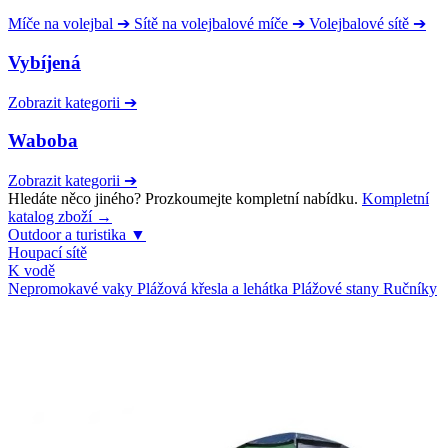
Míče na volejbal
➔
Sítě na volejbalové míče
➔
Volejbalové sítě
➔
Vybíjená
Zobrazit kategorii
➔
Waboba
Zobrazit kategorii
➔
Hledáte něco jiného? Prozkoumejte kompletní nabídku.
Kompletní
katalog zboží →
Outdoor a turistika
▼
Houpací sítě
K vodě
Nepromokavé vaky
Plážová křesla a lehátka
Plážové stany
Ručníky