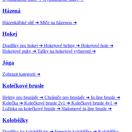
Házená
Házenkářské sítě
➔
Míče na házenou
➔
Hokej
Doplňky pro hokej
➔
Hokejové helmy
➔
Hokejové hole
➔
Hokejové puky
➔
Tašky na hokejové vybavení
➔
Jóga
Zobrazit kategorii
➔
Kolečkové brusle
Helmy pro bruslaře
➔
Chrániče pro bruslaře
➔
In-line brusle
➔
Kolečka
➔
Kolečkové brusle 2v1
➔
Kolečkové brusle 4v1
➔
Ložiska na kolečkové brusle
➔
Slalomové in-line brusle
➔
Koloběžky
Doplňky ke koloběžkám
➔
Freestyle koloběžky
➔
Koloběžky