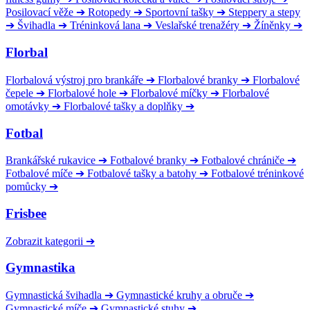
Posilovací věže
➔
Rotopedy
➔
Sportovní tašky
➔
Steppery a stepy
➔
Švihadla
➔
Tréninková lana
➔
Veslařské trenažéry
➔
Žíněnky
➔
Florbal
Florbalová výstroj pro brankáře
➔
Florbalové branky
➔
Florbalové
čepele
➔
Florbalové hole
➔
Florbalové míčky
➔
Florbalové
omotávky
➔
Florbalové tašky a doplňky
➔
Fotbal
Brankářské rukavice
➔
Fotbalové branky
➔
Fotbalové chrániče
➔
Fotbalové míče
➔
Fotbalové tašky a batohy
➔
Fotbalové tréninkové
pomůcky
➔
Frisbee
Zobrazit kategorii
➔
Gymnastika
Gymnastická švihadla
➔
Gymnastické kruhy a obruče
➔
Gymnastické míče
➔
Gymnastické stuhy
➔