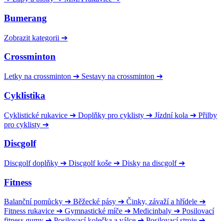
Bumerang
Zobrazit kategorii
➔
Crossminton
Letky na crossminton
➔
Sestavy na crossminton
➔
Cyklistika
Cyklistické rukavice
➔
Doplňky pro cyklisty
➔
Jízdní kola
➔
Přilby
pro cyklisty
➔
Discgolf
Discgolf doplňky
➔
Discgolf koše
➔
Disky na discgolf
➔
Fitness
Balanční pomůcky
➔
Běžecké pásy
➔
Činky, závaží a hřídele
➔
Fitness rukavice
➔
Gymnastické míče
➔
Medicinbaly
➔
Posilovací
fitness gumy
➔
Posilovací kolečka a válce
➔
Posilovací stroje
➔