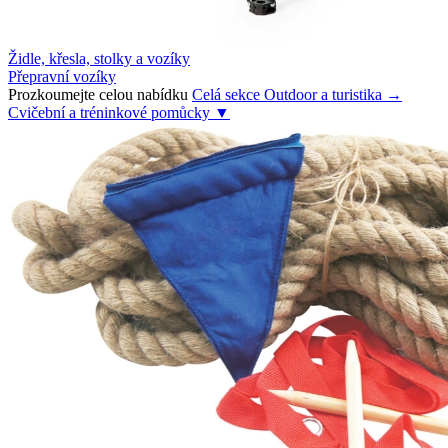
Židle, křesla, stolky a vozíky
Přepravní vozíky
Prozkoumejte celou nabídku
Celá sekce Outdoor a turistika →
Cvičební a tréninkové pomůcky
▼