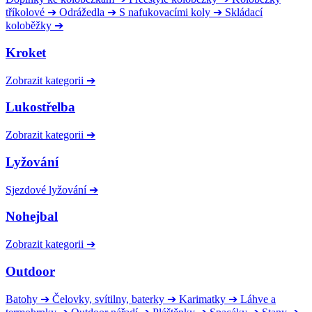
tříkolové
➔
Odrážedla
➔
S nafukovacími koly
➔
Skládací
koloběžky
➔
Kroket
Zobrazit kategorii
➔
Lukostřelba
Zobrazit kategorii
➔
Lyžování
Sjezdové lyžování
➔
Nohejbal
Zobrazit kategorii
➔
Outdoor
Batohy
➔
Čelovky, svítilny, baterky
➔
Karimatky
➔
Láhve a