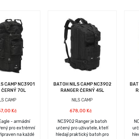
LS CAMP NC3901
BATOH NILS CAMP NC3902
BAT
 ČERNÝ 70L
RANGER ČERNÝ 45L
R
ILS CAMP
NILS CAMP
57,00 Kč
678,00 Kč
agle - armádní
NC3902 Ranger je batoh
NC
řený pro extrémní
určený pro uživatele, kteří
urč
řipraven na každé
hledají praktický batoh pro
hle