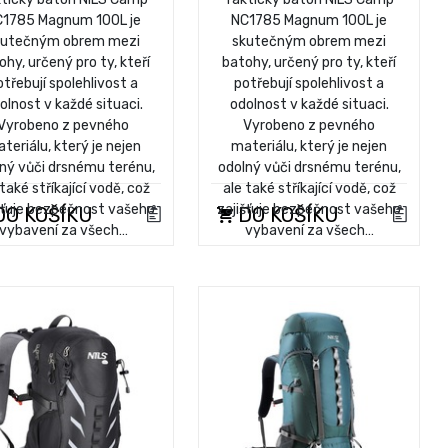
1785 Magnum 100L je
NC1785 Magnum 100L je
kutečným obrem mezi
skutečným obrem mezi
ohy, určený pro ty, kteří
batohy, určený pro ty, kteří
otřebují spolehlivost a
potřebují spolehlivost a
olnost v každé situaci.
odolnost v každé situaci.
Vyrobeno z pevného
Vyrobeno z pevného
teriálu, který je nejen
materiálu, který je nejen
ný vůči drsnému terénu,
odolný vůči drsnému terénu,
 také stříkající vodě, což
ale také stříkající vodě, což
šťuje bezpečnost vašeho
zajišťuje bezpečnost vašeho
O KOŠÍKU
DO KOŠÍKU
vybavení za všech…
vybavení za všech…