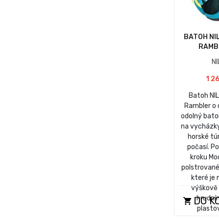
BATOH NI
RAMB
N
1 2
Batoh NI
Rambler o o
odolný batoh
na vycházky
horské tú
počasí. P
kroku Mo
polstrované
které je
výškově
hrudní
DO K
plasto