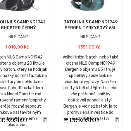
OH NILS CAMP NC1942
BATOH NILS CAMP NC1949
GHOSTER ČERNÝ
BERGEN TYRKYSOVÝ 65L
NILS CAMP
NILS CAMP
1 018,00 Kč
1 551,00 Kč
toh NILS Camp NC1942
Velkolitrážní batoh, nebo také
ter o objemu 20 litrů je
krosna NILS Camp NC1949
ý batoh, který se hodí jak
Bergen o objemu 65 litrů je
ycházky do města, tak na
spolehlivý společník na
ské túry bez ohledu na
vícedenní výpravy. Navržen
así. Pohodlí na každém
pro ty, kteří chtějí mít u sebe
oku Model Ghoster má
vše potřebné, aniž by
trované ramenní popruhy,
obětovali pohodlí a styl.
teré je možné sepnout
Bergen je víc než batoh; je to
ýškově nastavitelným
promyšlená investice do
hrudním řemínkem s
vašich dobrodružství…
O KOŠÍKU
DO KOŠÍKU
plastovou…