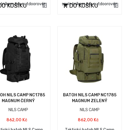
ečníkem pro outdoorové…
společníkem pro outdoorové…
O KOŠÍKU
DO KOŠÍKU
OH NILS CAMP NC1785
BATOH NILS CAMP NC1785
MAGNUM ČERNÝ
MAGNUM ZELENÝ
NILS CAMP
NILS CAMP
862,00 Kč
862,00 Kč
tický batoh NILS Camp
Taktický batoh NILS Camp