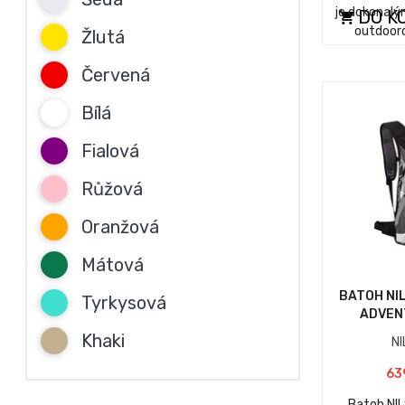
je dokonalý
DO K
outdoor
Žlutá
Červená
Bílá
Fialová
Růžová
Oranžová
Mátová
BATOH NI
Tyrkysová
ADVEN
Khaki
N
63
Batoh NI