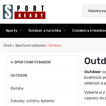
Sport Ready
Vyhledat výr
Všechny ka
Sporty
Outdoor a turistika
Cvičební a trénink
Úvod
Sportovní vybavení
Outdoor
Outd
SPORTOVNÍ VYBAVENÍ
Outdoor
vy
OUTDOOR
kvalitních 
odolnost a p
Batohy
Vyberte si z
výpravy do p
Čelovky, svítilny, baterky