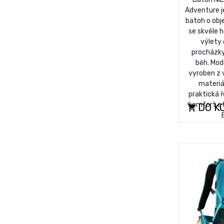
Adventure j
batoh o obje
se skvěle h
výlety 
procházky,
běh. Mod
vyroben z 
materiá
praktická ř
komfort a k
DO K