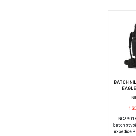
BATOH NI
EAGLE
N
1 3
NC3901 E
batoh stvo
expedice P