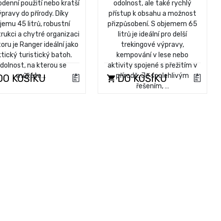
denní použití nebo kratší
odolnost, ale také rychlý
pravy do přírody. Díky
přístup k obsahu a možnost
jemu 45 litrů, robustní
přizpůsobení. S objemem 65
rukci a chytré organizaci
litrů je ideální pro delší
oru je Ranger ideální jako
trekingové výpravy,
tický turistický batoh.
kempování v lese nebo
dolnost, na kterou se
aktivity spojené s přežitím v
můžete…
přírodě. Je spolehlivým
O KOŠÍKU
DO KOŠÍKU
řešením, …