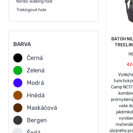
Nordic walking hole
Trekingové hole
BATOH NI
BARVA
TREELIN
N
Černá
42
Zelená
Vydejte
turistick
Modrá
Camp NC173
kombinu
Hnědá
promyšlený 
vaše do
Maskáčová
jakémkol
vyrobe
Bergen
materiálu
úložného pr
Šedá