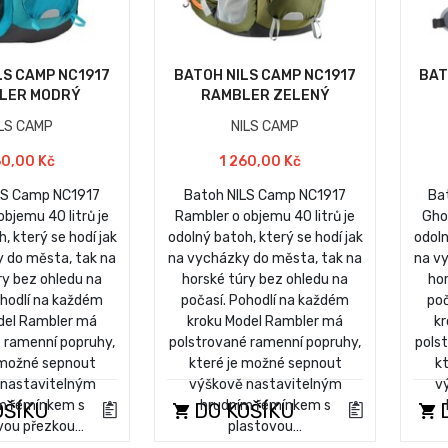
LS CAMP NC1917
BATOH NILS CAMP NC1917
BAT
LER MODRÝ
RAMBLER ZELENÝ
ILS CAMP
NILS CAMP
60,00 Kč
1 260,00 Kč
LS Camp NC1917
Batoh NILS Camp NC1917
Ba
bjemu 40 litrů je
Rambler o objemu 40 litrů je
Ghos
, který se hodí jak
odolný batoh, který se hodí jak
odoln
 do města, tak na
na vycházky do města, tak na
na v
ry bez ohledu na
horské túry bez ohledu na
hor
ohodlí na každém
počasí. Pohodlí na každém
poč
del Rambler má
kroku Model Rambler má
kr
 ramenní popruhy,
polstrované ramenní popruhy,
pols
 možné sepnout
které je možné sepnout
k
 nastavitelným
výškově nastavitelným
v
m řemínkem s
hrudním řemínkem s
OŠÍKU
DO KOŠÍKU
D
vou přezkou…
plastovou…