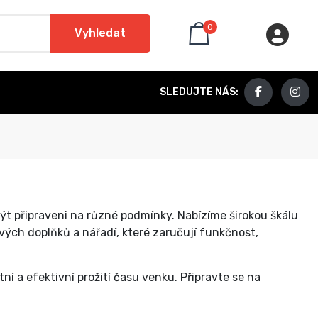
0
Vyhledat
SLEDUJTE NÁS:
 být připraveni na různé podmínky. Nabízíme širokou škálu
ých doplňků a nářadí, které zaručují funkčnost,
í a efektivní prožití času venku. Připravte se na