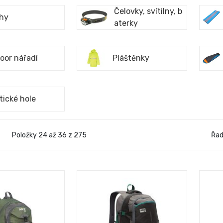
Čelovky, svítilny, b
hy
aterky
oor nářadí
Pláštěnky
tické hole
Položky 24 až 36 z 275
Řad