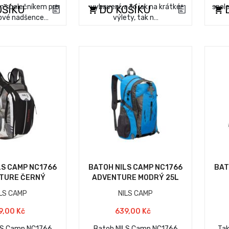
m společníkem pro
vybavení, a to jak na krátké
spol
OŠÍKU
DO KOŠÍKU
D
ové nadšence…
výlety, tak n…
LS CAMP NC1766
BATOH NILS CAMP NC1766
BAT
TURE ČERNÝ
ADVENTURE MODRÝ 25L
ILS CAMP
NILS CAMP
9,00 Kč
639,00 Kč
LS Camp NC1766
Batoh NILS Camp NC1766
Tak