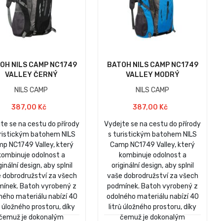
OH NILS CAMP NC1749
BATOH NILS CAMP NC1749
VALLEY ČERNÝ
VALLEY MODRÝ
NILS CAMP
NILS CAMP
387,00 Kč
387,00 Kč
te se na cestu do přírody
Vydejte se na cestu do přírody
uristickým batohem NILS
s turistickým batohem NILS
p NC1749 Valley, který
Camp NC1749 Valley, který
kombinuje odolnost a
kombinuje odolnost a
ginální design, aby splnil
originální design, aby splnil
 dobrodružství za všech
vaše dobrodružství za všech
ínek. Batoh vyrobený z
podmínek. Batoh vyrobený z
ného materiálu nabízí 40
odolného materiálu nabízí 40
ů úložného prostoru, díky
litrů úložného prostoru, díky
čemuž je dokonalým
čemuž je dokonalým