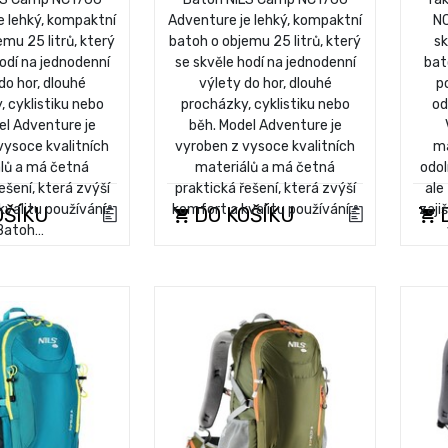
e lehký, kompaktní
Adventure je lehký, kompaktní
NC
mu 25 litrů, který
batoh o objemu 25 litrů, který
s
odí na jednodenní
se skvěle hodí na jednodenní
bat
do hor, dlouhé
výlety do hor, dlouhé
p
 cyklistiku nebo
procházky, cyklistiku nebo
od
el Adventure je
běh. Model Adventure je
vysoce kvalitních
vyroben z vysoce kvalitních
ma
lů a má četná
materiálů a má četná
odol
ešení, která zvýší
praktická řešení, která zvýší
ale
valitu používání.
komfort a kvalitu používání…
zaji
OŠÍKU
DO KOŠÍKU
D
Batoh…