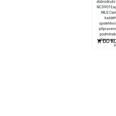
dobrodružs
NC3901 Eag
NILS Cam
každéh
spolehlivo
připraveno
podmínek
objemem 70
DO K
s