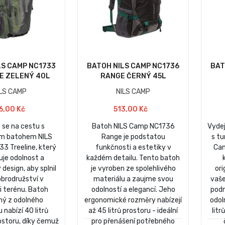
LS CAMP NC1733
BATOH NILS CAMP NC1736
BAT
E ZELENÝ 40L
RANGE ČERNÝ 45L
ILS CAMP
NILS CAMP
6,00 Kč
513,00 Kč
 se na cestu s
Batoh NILS Camp NC1736
Vydej
ým batohem NILS
Range je podstatou
s t
3 Treeline, který
funkčnosti a estetiky v
Cam
je odolnost a
každém detailu. Tento batoh
design, aby splnil
je vyroben ze spolehlivého
ori
brodružství v
materiálu a zaujme svou
vaše
i terénu. Batoh
odolností a elegancí. Jeho
podm
ný z odolného
ergonomické rozměry nabízejí
odol
 nabízí 40 litrů
až 45 litrů prostoru - ideální
litr
ostoru, díky čemuž
pro přenášení potřebného