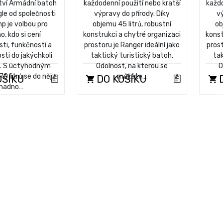
tví Armádní batoh
každodenní použití nebo kratší
každo
le od společnosti
výpravy do přírody. Díky
vý
p je volbou pro
objemu 45 litrů, robustní
ob
o, kdo si cení
konstrukci a chytré organizaci
konst
sti, funkčnosti a
prostoru je Ranger ideální jako
prost
sti do jakýchkoli
taktický turistický batoh.
tak
. S úctyhodným
Odolnost, na kterou se
O
 litrů se do něj
můžete…
OŠÍKU
DO KOŠÍKU
D
nadno…