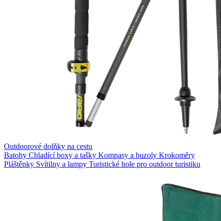
Outdoorové dolňky na cestu
Batohy
Chladící boxy a tašky
Kompasy a buzoly
Krokoměry
Pláštěnky
Svítilny a lampy
Turistické hole pro outdoor turistiku