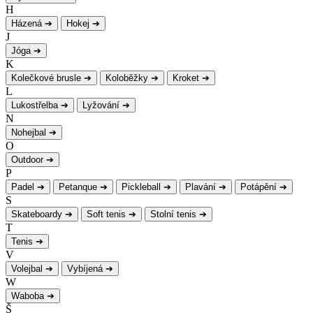
H
Házená
➔
Hokej
➔
J
Jóga
➔
K
Kolečkové brusle
➔
Koloběžky
➔
Kroket
➔
L
Lukostřelba
➔
Lyžování
➔
N
Nohejbal
➔
O
Outdoor
➔
P
Padel
➔
Petanque
➔
Pickleball
➔
Plavání
➔
Potápění
➔
S
Skateboardy
➔
Soft tenis
➔
Stolní tenis
➔
T
Tenis
➔
V
Volejbal
➔
Vybíjená
➔
W
Waboba
➔
Š