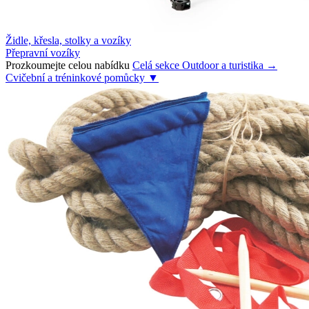
Židle, křesla, stolky a vozíky
Přepravní vozíky
Prozkoumejte celou nabídku
Celá sekce Outdoor a turistika →
Cvičební a tréninkové pomůcky
▼