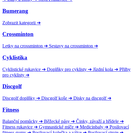
Bumerang
Zobrazit kategorii
➔
Crossminton
Letky na crossminton
➔
Sestavy na crossminton
➔
Cyklistika
Cyklistické rukavice
➔
Doplňky pro cyklisty
➔
Jízdní kola
➔
Přilby
pro cyklisty
➔
Discgolf
Discgolf doplňky
➔
Discgolf koše
➔
Disky na discgolf
➔
Fitness
Balanční pomůcky
➔
Běžecké pásy
➔
Činky, závaží a hřídele
➔
Fitness rukavice
➔
Gymnastické míče
➔
Medicinbaly
➔
Posilovací
fitness gumy
➔
Posilovací kolečka a válce
➔
Posilovací stroje
➔