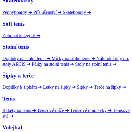
Skateboardy
Pennyboardy
➔
Příslušenství
➔
Skateboardy
➔
Soft tenis
Zobrazit kategorii
➔
Stolní tenis
Doplňky na stolní tenis
➔
Míčky na stolní tenis
➔
Náhradní díly pro
stoly ARTIS
➔
Pálky na stolní tenis
➔
Stoly na stolní tenis
➔
Šipky a terče
Doplňky k šipkám
➔
Letky na šipky
➔
Šipky
➔
Terče na šipky
➔
Tenis
Rakety na tenis
➔
Tenisové míče
➔
Tenisové omotávky
➔
Tenisové
sítě
➔
Volejbal