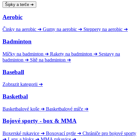
Šipky a terče
➔
Aerobic
Činky na aerobic
➔
Gumy na aerobic
➔
Steppery na aerobic
➔
Badminton
Míčky na badminton
➔
Rakety na badminton
➔
Sestavy na
badminton
➔
Sítě na badminton
➔
Baseball
Zobrazit kategorii
➔
Basketbal
Basketbalové koše
➔
Basketbalové míče
➔
Bojové sporty - box & MMA
Boxerské rukavice
➔
Boxovací pytle
➔
Chrániče pro bojové sporty
➔
Lapy a bloky
➔
MMA rukavice
➔