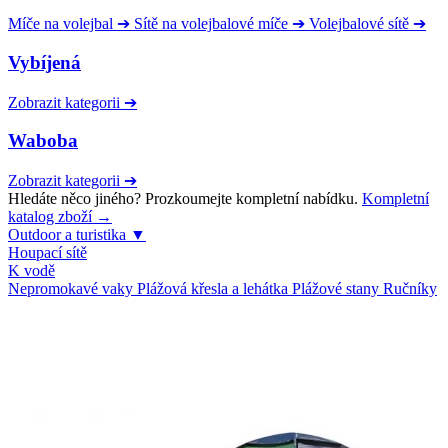
Míče na volejbal
➔
Sítě na volejbalové míče
➔
Volejbalové sítě
➔
Vybíjená
Zobrazit kategorii
➔
Waboba
Zobrazit kategorii
➔
Hledáte něco jiného? Prozkoumejte kompletní nabídku.
Kompletní
katalog zboží →
Outdoor a turistika
▼
Houpací sítě
K vodě
Nepromokavé vaky
Plážová křesla a lehátka
Plážové stany
Ručníky