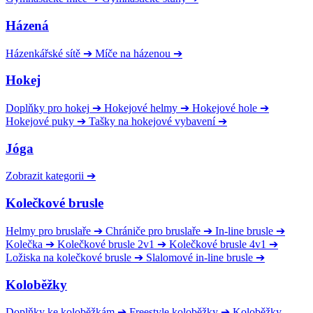
Házená
Házenkářské sítě
➔
Míče na házenou
➔
Hokej
Doplňky pro hokej
➔
Hokejové helmy
➔
Hokejové hole
➔
Hokejové puky
➔
Tašky na hokejové vybavení
➔
Jóga
Zobrazit kategorii
➔
Kolečkové brusle
Helmy pro bruslaře
➔
Chrániče pro bruslaře
➔
In-line brusle
➔
Kolečka
➔
Kolečkové brusle 2v1
➔
Kolečkové brusle 4v1
➔
Ložiska na kolečkové brusle
➔
Slalomové in-line brusle
➔
Koloběžky
Doplňky ke koloběžkám
➔
Freestyle koloběžky
➔
Koloběžky