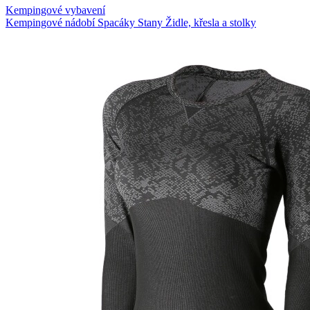
Kempingové vybavení
Kempingové nádobí
Spacáky
Stany
Židle, křesla a stolky