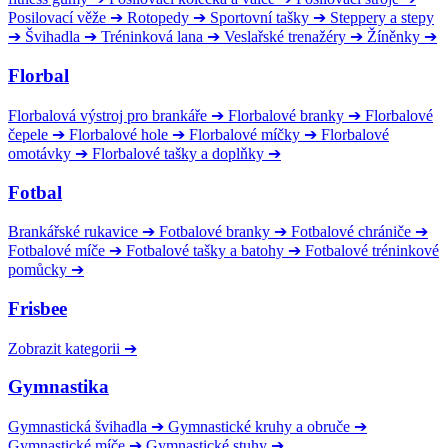
Posilovací věže
➔
Rotopedy
➔
Sportovní tašky
➔
Steppery a stepy
➔
Švihadla
➔
Tréninková lana
➔
Veslařské trenažéry
➔
Žíněnky
➔
Florbal
Florbalová výstroj pro brankáře
➔
Florbalové branky
➔
Florbalové
čepele
➔
Florbalové hole
➔
Florbalové míčky
➔
Florbalové
omotávky
➔
Florbalové tašky a doplňky
➔
Fotbal
Brankářské rukavice
➔
Fotbalové branky
➔
Fotbalové chrániče
➔
Fotbalové míče
➔
Fotbalové tašky a batohy
➔
Fotbalové tréninkové
pomůcky
➔
Frisbee
Zobrazit kategorii
➔
Gymnastika
Gymnastická švihadla
➔
Gymnastické kruhy a obruče
➔
Gymnastické míče
➔
Gymnastické stuhy
➔