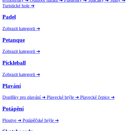
termohrnky
➔
Outdoor nářadí
➔
Pláštěnky
➔
Spacáky
➔
Stany
➔
Turistické hole
➔
Padel
Zobrazit kategorii
➔
Petanque
Zobrazit kategorii
➔
Pickleball
Zobrazit kategorii
➔
Plavání
Doplňky pro plavání
➔
Plavecké brýle
➔
Plavecké čepice
➔
Potápění
Ploutve
➔
Potápěčské brýle
➔