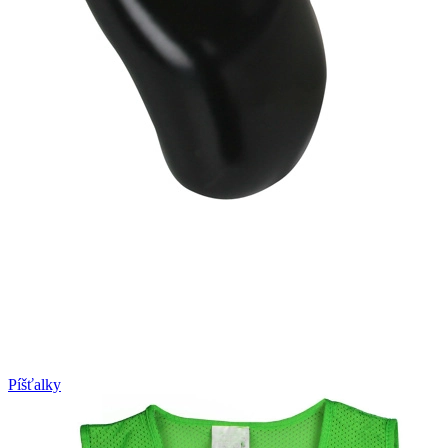
Píšťalky