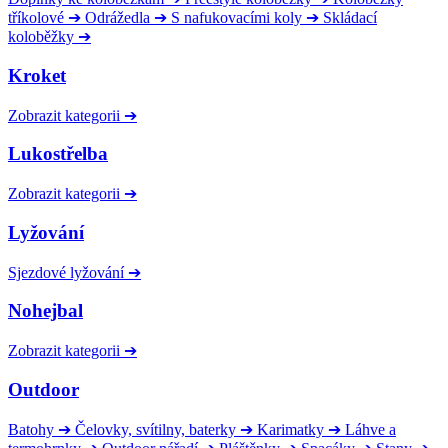
tříkolové
➔
Odrážedla
➔
S nafukovacími koly
➔
Skládací
koloběžky
➔
Kroket
Zobrazit kategorii
➔
Lukostřelba
Zobrazit kategorii
➔
Lyžování
Sjezdové lyžování
➔
Nohejbal
Zobrazit kategorii
➔
Outdoor
Batohy
➔
Čelovky, svítilny, baterky
➔
Karimatky
➔
Láhve a