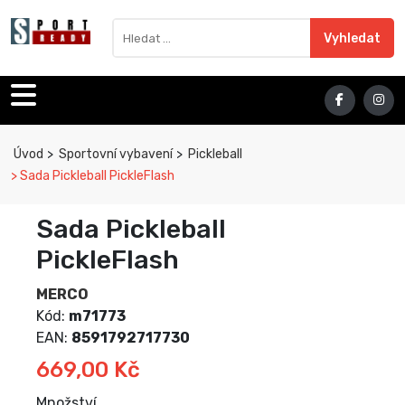
Sport Ready
Vyhledat výraz
Vyhledat
Úvod
Sportovní vybavení
Pickleball
Sada Pickleball PickleFlash
Sada Pickleball
PickleFlash
MERCO
Kód:
m71773
EAN:
8591792717730
669,00 Kč
Množství