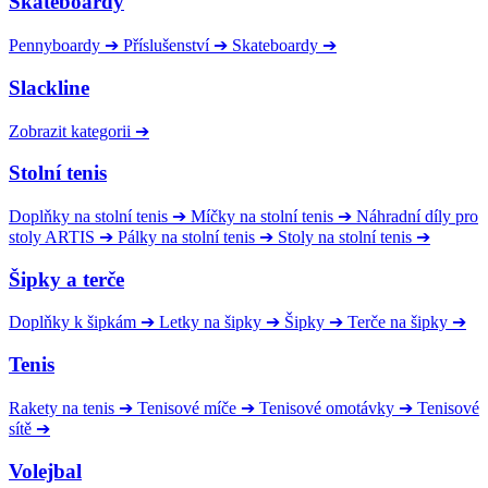
Skateboardy
Pennyboardy
➔
Příslušenství
➔
Skateboardy
➔
Slackline
Zobrazit kategorii
➔
Stolní tenis
Doplňky na stolní tenis
➔
Míčky na stolní tenis
➔
Náhradní díly pro
stoly ARTIS
➔
Pálky na stolní tenis
➔
Stoly na stolní tenis
➔
Šipky a terče
Doplňky k šipkám
➔
Letky na šipky
➔
Šipky
➔
Terče na šipky
➔
Tenis
Rakety na tenis
➔
Tenisové míče
➔
Tenisové omotávky
➔
Tenisové
sítě
➔
Volejbal