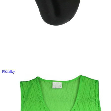
Píšťalky