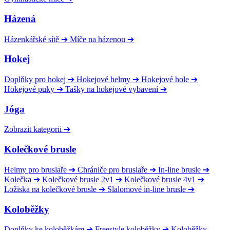
Házená
Házenkářské sítě
➔
Míče na házenou
➔
Hokej
Doplňky pro hokej
➔
Hokejové helmy
➔
Hokejové hole
➔
Hokejové puky
➔
Tašky na hokejové vybavení
➔
Jóga
Zobrazit kategorii
➔
Kolečkové brusle
Helmy pro bruslaře
➔
Chrániče pro bruslaře
➔
In-line brusle
➔
Kolečka
➔
Kolečkové brusle 2v1
➔
Kolečkové brusle 4v1
➔
Ložiska na kolečkové brusle
➔
Slalomové in-line brusle
➔
Koloběžky
Doplňky ke koloběžkám
➔
Freestyle koloběžky
➔
Koloběžky