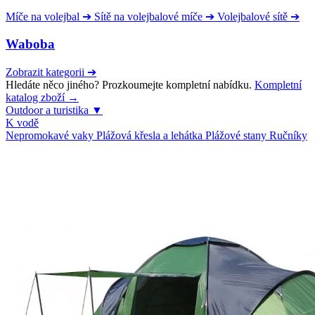
Míče na volejbal
➔
Sítě na volejbalové míče
➔
Volejbalové sítě
➔
Waboba
Zobrazit kategorii
➔
Hledáte něco jiného? Prozkoumejte kompletní nabídku.
Kompletní
katalog zboží →
Outdoor a turistika
▼
K vodě
Nepromokavé vaky
Plážová křesla a lehátka
Plážové stany
Ručníky