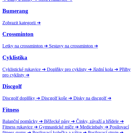
Bumerang
Zobrazit kategorii
➔
Crossminton
Letky na crossminton
➔
Sestavy na crossminton
➔
Cyklistika
Cyklistické rukavice
➔
Doplňky pro cyklisty
➔
Jízdní kola
➔
Přilby
pro cyklisty
➔
Discgolf
Discgolf doplňky
➔
Discgolf koše
➔
Disky na discgolf
➔
Fitness
Balanční pomůcky
➔
Běžecké pásy
➔
Činky, závaží a hřídele
➔
Fitness rukavice
➔
Gymnastické míče
➔
Medicinbaly
➔
Posilovací
fitness gumy
➔
Posilovací kolečka a válce
➔
Posilovací stroje
➔