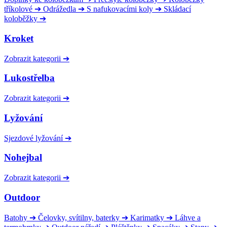
tříkolové
➔
Odrážedla
➔
S nafukovacími koly
➔
Skládací
koloběžky
➔
Kroket
Zobrazit kategorii
➔
Lukostřelba
Zobrazit kategorii
➔
Lyžování
Sjezdové lyžování
➔
Nohejbal
Zobrazit kategorii
➔
Outdoor
Batohy
➔
Čelovky, svítilny, baterky
➔
Karimatky
➔
Láhve a