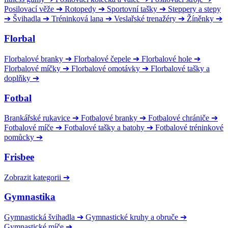
Posilovací věže
➔
Rotopedy
➔
Sportovní tašky
➔
Steppery a stepy
➔
Švihadla
➔
Tréninková lana
➔
Veslařské trenažéry
➔
Žíněnky
➔
Florbal
Florbalové branky
➔
Florbalové čepele
➔
Florbalové hole
➔
Florbalové míčky
➔
Florbalové omotávky
➔
Florbalové tašky a
doplňky
➔
Fotbal
Brankářské rukavice
➔
Fotbalové branky
➔
Fotbalové chrániče
➔
Fotbalové míče
➔
Fotbalové tašky a batohy
➔
Fotbalové tréninkové
pomůcky
➔
Frisbee
Zobrazit kategorii
➔
Gymnastika
Gymnastická švihadla
➔
Gymnastické kruhy a obruče
➔
Gymnastické míče
➔