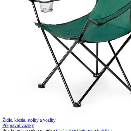
Židle, křesla, stolky a vozíky
Přepravní vozíky
Prozkoumejte celou nabídku
Celá sekce Outdoor a turistika →