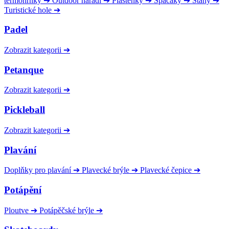
termohrnky
➔
Outdoor nářadí
➔
Pláštěnky
➔
Spacáky
➔
Stany
➔
Turistické hole
➔
Padel
Zobrazit kategorii
➔
Petanque
Zobrazit kategorii
➔
Pickleball
Zobrazit kategorii
➔
Plavání
Doplňky pro plavání
➔
Plavecké brýle
➔
Plavecké čepice
➔
Potápění
Ploutve
➔
Potápěčské brýle
➔