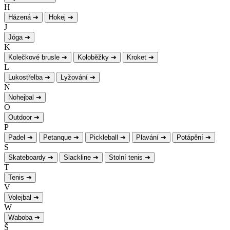
H
Házená
➔
Hokej
➔
J
Jóga
➔
K
Kolečkové brusle
➔
Koloběžky
➔
Kroket
➔
L
Lukostřelba
➔
Lyžování
➔
N
Nohejbal
➔
O
Outdoor
➔
P
Padel
➔
Petanque
➔
Pickleball
➔
Plavání
➔
Potápění
➔
S
Skateboardy
➔
Slackline
➔
Stolní tenis
➔
T
Tenis
➔
V
Volejbal
➔
W
Waboba
➔
Š