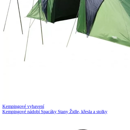
Kempingové vybavení
Kempingové nádobí
Spacáky
Stany
Židle, křesla a stolky