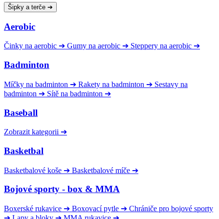
Šipky a terče
➔
Aerobic
Činky na aerobic
➔
Gumy na aerobic
➔
Steppery na aerobic
➔
Badminton
Míčky na badminton
➔
Rakety na badminton
➔
Sestavy na
badminton
➔
Sítě na badminton
➔
Baseball
Zobrazit kategorii
➔
Basketbal
Basketbalové koše
➔
Basketbalové míče
➔
Bojové sporty - box & MMA
Boxerské rukavice
➔
Boxovací pytle
➔
Chrániče pro bojové sporty
➔
Lapy a bloky
➔
MMA rukavice
➔