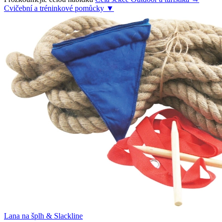
Cvičební a tréninkové pomůcky
▼
Lana na šplh & Slackline