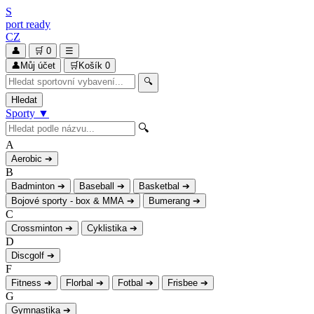
S
port
ready
CZ
👤
🛒
0
☰
👤
Můj účet
🛒
Košík
0
🔍
Hledat
Sporty
▼
🔍
A
Aerobic
➔
B
Badminton
➔
Baseball
➔
Basketbal
➔
Bojové sporty - box & MMA
➔
Bumerang
➔
C
Crossminton
➔
Cyklistika
➔
D
Discgolf
➔
F
Fitness
➔
Florbal
➔
Fotbal
➔
Frisbee
➔
G
Gymnastika
➔