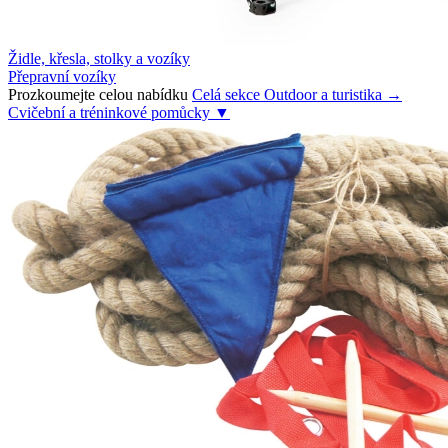
Židle, křesla, stolky a vozíky
Přepravní vozíky
Prozkoumejte celou nabídku
Celá sekce Outdoor a turistika →
Cvičební a tréninkové pomůcky
▼