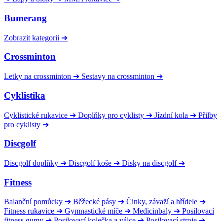
Bumerang
Zobrazit kategorii
➔
Crossminton
Letky na crossminton
➔
Sestavy na crossminton
➔
Cyklistika
Cyklistické rukavice
➔
Doplňky pro cyklisty
➔
Jízdní kola
➔
Přilby
pro cyklisty
➔
Discgolf
Discgolf doplňky
➔
Discgolf koše
➔
Disky na discgolf
➔
Fitness
Balanční pomůcky
➔
Běžecké pásy
➔
Činky, závaží a hřídele
➔
Fitness rukavice
➔
Gymnastické míče
➔
Medicinbaly
➔
Posilovací
fitness gumy
➔
Posilovací kolečka a válce
➔
Posilovací stroje
➔