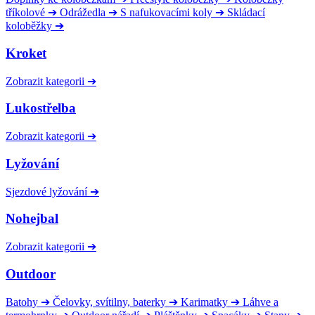
tříkolové
➔
Odrážedla
➔
S nafukovacími koly
➔
Skládací
koloběžky
➔
Kroket
Zobrazit kategorii
➔
Lukostřelba
Zobrazit kategorii
➔
Lyžování
Sjezdové lyžování
➔
Nohejbal
Zobrazit kategorii
➔
Outdoor
Batohy
➔
Čelovky, svítilny, baterky
➔
Karimatky
➔
Láhve a