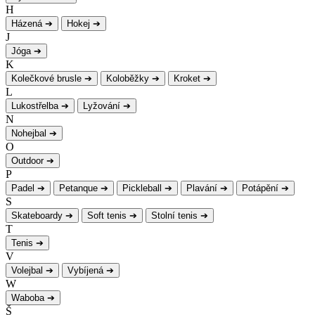
H
Házená
➔
Hokej
➔
J
Jóga
➔
K
Kolečkové brusle
➔
Koloběžky
➔
Kroket
➔
L
Lukostřelba
➔
Lyžování
➔
N
Nohejbal
➔
O
Outdoor
➔
P
Padel
➔
Petanque
➔
Pickleball
➔
Plavání
➔
Potápění
➔
S
Skateboardy
➔
Soft tenis
➔
Stolní tenis
➔
T
Tenis
➔
V
Volejbal
➔
Vybíjená
➔
W
Waboba
➔
Š