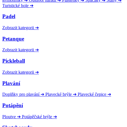
termohrnky
➔
Outdoor nářadí
➔
Pláštěnky
➔
Spacáky
➔
Stany
➔
Turistické hole
➔
Padel
Zobrazit kategorii
➔
Petanque
Zobrazit kategorii
➔
Pickleball
Zobrazit kategorii
➔
Plavání
Doplňky pro plavání
➔
Plavecké brýle
➔
Plavecké čepice
➔
Potápění
Ploutve
➔
Potápěčské brýle
➔