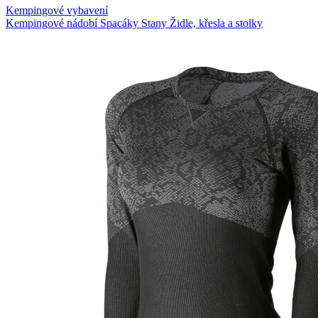
Kempingové vybavení
Kempingové nádobí
Spacáky
Stany
Židle, křesla a stolky