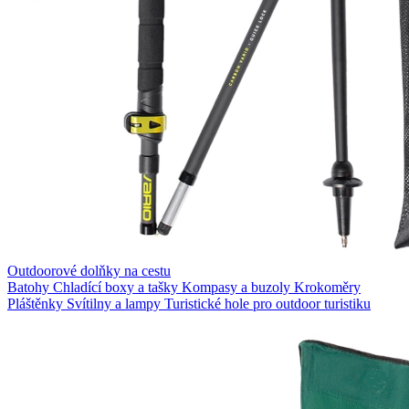
Outdoorové dolňky na cestu
Batohy
Chladící boxy a tašky
Kompasy a buzoly
Krokoměry
Pláštěnky
Svítilny a lampy
Turistické hole pro outdoor turistiku