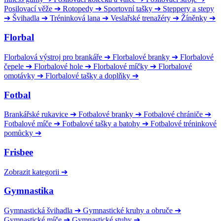
Posilovací věže
➔
Rotopedy
➔
Sportovní tašky
➔
Steppery a stepy
➔
Švihadla
➔
Tréninková lana
➔
Veslařské trenažéry
➔
Žíněnky
➔
Florbal
Florbalová výstroj pro brankáře
➔
Florbalové branky
➔
Florbalové
čepele
➔
Florbalové hole
➔
Florbalové míčky
➔
Florbalové
omotávky
➔
Florbalové tašky a doplňky
➔
Fotbal
Brankářské rukavice
➔
Fotbalové branky
➔
Fotbalové chrániče
➔
Fotbalové míče
➔
Fotbalové tašky a batohy
➔
Fotbalové tréninkové
pomůcky
➔
Frisbee
Zobrazit kategorii
➔
Gymnastika
Gymnastická švihadla
➔
Gymnastické kruhy a obruče
➔
Gymnastické míče
➔
Gymnastické stuhy
➔