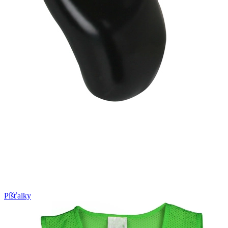
Píšťalky