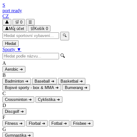
S
port
ready
CZ
👤
🛒
0
☰
👤
Můj účet
🛒
Košík
0
🔍
Hledat
Sporty
▼
🔍
A
Aerobic
➔
B
Badminton
➔
Baseball
➔
Basketbal
➔
Bojové sporty - box & MMA
➔
Bumerang
➔
C
Crossminton
➔
Cyklistika
➔
D
Discgolf
➔
F
Fitness
➔
Florbal
➔
Fotbal
➔
Frisbee
➔
G
Gymnastika
➔