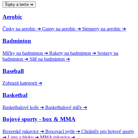
Šipky a terče
➔
Aerobic
Činky na aerobic
➔
Gumy na aerobic
➔
Steppery na aerobic
➔
Badminton
Míčky na badminton
➔
Rakety na badminton
➔
Sestavy na
badminton
➔
Sítě na badminton
➔
Baseball
Zobrazit kategorii
➔
Basketbal
Basketbalové koše
➔
Basketbalové míče
➔
Bojové sporty - box & MMA
Boxerské rukavice
➔
Boxovací pytle
➔
Chrániče pro bojové sporty
➔
Lapy a bloky
➔
MMA rukavice
➔