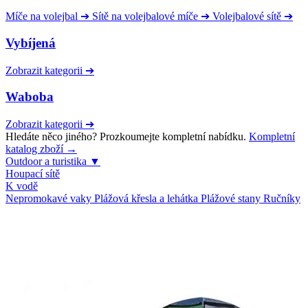
Míče na volejbal
➔
Sítě na volejbalové míče
➔
Volejbalové sítě
➔
Vybíjená
Zobrazit kategorii
➔
Waboba
Zobrazit kategorii
➔
Hledáte něco jiného? Prozkoumejte kompletní nabídku.
Kompletní
katalog zboží →
Outdoor a turistika
▼
Houpací sítě
K vodě
Nepromokavé vaky
Plážová křesla a lehátka
Plážové stany
Ručníky