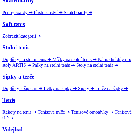
Skateboardy
Pennyboardy
➔
Příslušenství
➔
Skateboardy
➔
Soft tenis
Zobrazit kategorii
➔
Stolní tenis
Doplňky na stolní tenis
➔
Míčky na stolní tenis
➔
Náhradní díly pro
stoly ARTIS
➔
Pálky na stolní tenis
➔
Stoly na stolní tenis
➔
Šipky a terče
Doplňky k šipkám
➔
Letky na šipky
➔
Šipky
➔
Terče na šipky
➔
Tenis
Rakety na tenis
➔
Tenisové míče
➔
Tenisové omotávky
➔
Tenisové
sítě
➔
Volejbal