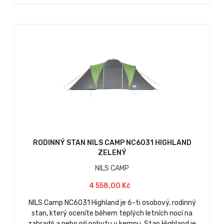
RODINNÝ STAN NILS CAMP NC6031 HIGHLAND
ZELENÝ
NILS CAMP
4 558,00 Kč
NILS Camp NC6031 Highland je 6-ti osobový, rodinný
stan, který oceníte během teplých letních nocí na
zahradě a nebo při pobytu v kempu. Stan Highland je