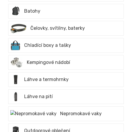
Batohy
Čelovky, svítilny, baterky
Chladící boxy a tašky
Kempingové nádobí
Láhve a termohrnky
Láhve na pití
Nepromokavé vaky
Outdoorové oblečení