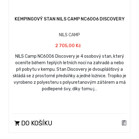
KEMPINGOVÝ STAN NILS CAMP NC6006 DISCOVERY
NILS CAMP
2 705,00 Kč
NILS Camp NC6006 Discovery je 4 osobový stan, který
oceníte během teplých letních nocí na zahradě a nebo
při pobytu v kempu. Stan Discovery je dvouplášťový a
skládá se z prostorné předsíňky a jedné ložnice. Tropiko je
vyrobeno z polyesteru s polyuretanovým zátěrem a má
podlepené švy, díky tomu j…
DO KOŠÍKU