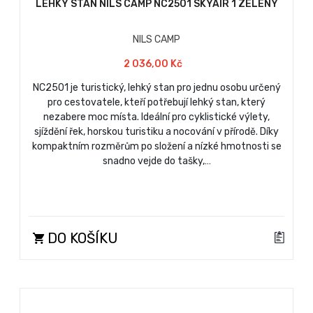
LEHKÝ STAN NILS CAMP NC2501 SKYAIR 1 ZELENÝ
NILS CAMP
2 036,00 Kč
NC2501 je turistický, lehký stan pro jednu osobu určený
pro cestovatele, kteří potřebují lehký stan, který
nezabere moc místa. Ideální pro cyklistické výlety,
sjíždění řek, horskou turistiku a nocování v přírodě. Díky
kompaktním rozměrům po složení a nízké hmotnosti se
snadno vejde do tašky,…
DO KOŠÍKU