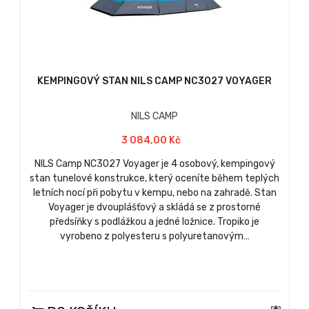
KEMPINGOVÝ STAN NILS CAMP NC3027 VOYAGER
NILS CAMP
3 084,00 Kč
NILS Camp NC3027 Voyager je 4 osobový, kempingový
stan tunelové konstrukce, který oceníte během teplých
letních nocí při pobytu v kempu, nebo na zahradě. Stan
Voyager je dvouplášťový a skládá se z prostorné
předsíňky s podlážkou a jedné ložnice. Tropiko je
vyrobeno z polyesteru s polyuretanovým…