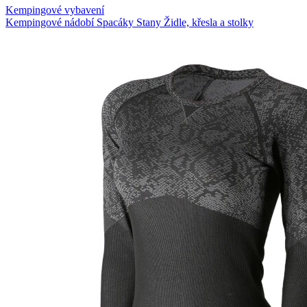
Kempingové vybavení
Kempingové nádobí
Spacáky
Stany
Židle, křesla a stolky