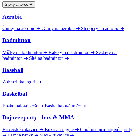
Šipky a terče
➔
Aerobic
Činky na aerobic
➔
Gumy na aerobic
➔
Steppery na aerobic
➔
Badminton
Míčky na badminton
➔
Rakety na badminton
➔
Sestavy na
badminton
➔
Sítě na badminton
➔
Baseball
Zobrazit kategorii
➔
Basketbal
Basketbalové koše
➔
Basketbalové míče
➔
Bojové sporty - box & MMA
Boxerské rukavice
➔
Boxovací pytle
➔
Chrániče pro bojové sporty
➔
Lapy a bloky
➔
MMA rukavice
➔