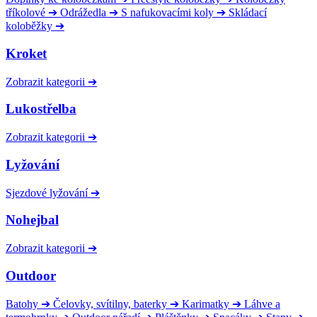
tříkolové
➔
Odrážedla
➔
S nafukovacími koly
➔
Skládací
koloběžky
➔
Kroket
Zobrazit kategorii
➔
Lukostřelba
Zobrazit kategorii
➔
Lyžování
Sjezdové lyžování
➔
Nohejbal
Zobrazit kategorii
➔
Outdoor
Batohy
➔
Čelovky, svítilny, baterky
➔
Karimatky
➔
Láhve a