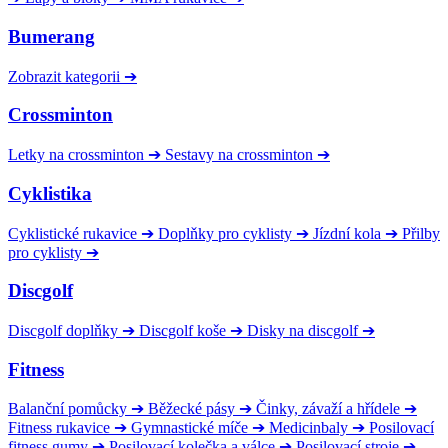
Bumerang
Zobrazit kategorii
➔
Crossminton
Letky na crossminton
➔
Sestavy na crossminton
➔
Cyklistika
Cyklistické rukavice
➔
Doplňky pro cyklisty
➔
Jízdní kola
➔
Přilby
pro cyklisty
➔
Discgolf
Discgolf doplňky
➔
Discgolf koše
➔
Disky na discgolf
➔
Fitness
Balanční pomůcky
➔
Běžecké pásy
➔
Činky, závaží a hřídele
➔
Fitness rukavice
➔
Gymnastické míče
➔
Medicinbaly
➔
Posilovací
fitness gumy
➔
Posilovací kolečka a válce
➔
Posilovací stroje
➔