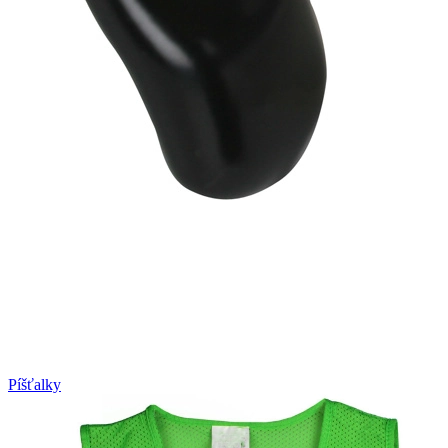
Píšťalky