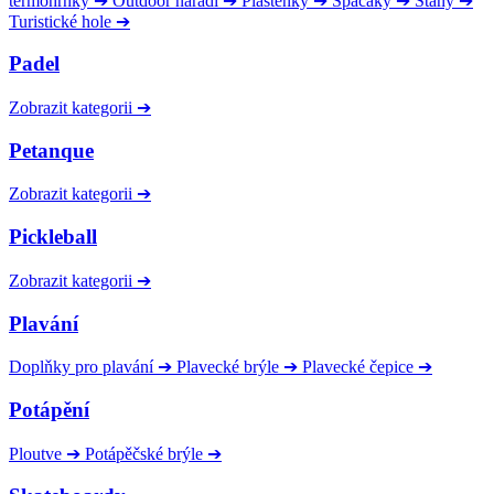
termohrnky
➔
Outdoor nářadí
➔
Pláštěnky
➔
Spacáky
➔
Stany
➔
Turistické hole
➔
Padel
Zobrazit kategorii
➔
Petanque
Zobrazit kategorii
➔
Pickleball
Zobrazit kategorii
➔
Plavání
Doplňky pro plavání
➔
Plavecké brýle
➔
Plavecké čepice
➔
Potápění
Ploutve
➔
Potápěčské brýle
➔