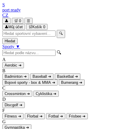
S
port
ready
CZ
👤
🛒
0
☰
👤
Můj účet
🛒
Košík
0
🔍
Hledat
Sporty
▼
🔍
A
Aerobic
➔
B
Badminton
➔
Baseball
➔
Basketbal
➔
Bojové sporty - box & MMA
➔
Bumerang
➔
C
Crossminton
➔
Cyklistika
➔
D
Discgolf
➔
F
Fitness
➔
Florbal
➔
Fotbal
➔
Frisbee
➔
G
Gymnastika
➔