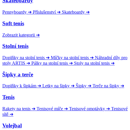
Skateboardy
Pennyboardy
➔
Příslušenství
➔
Skateboardy
➔
Soft tenis
Zobrazit kategorii
➔
Stolní tenis
Doplňky na stolní tenis
➔
Míčky na stolní tenis
➔
Náhradní díly pro
stoly ARTIS
➔
Pálky na stolní tenis
➔
Stoly na stolní tenis
➔
Šipky a terče
Doplňky k šipkám
➔
Letky na šipky
➔
Šipky
➔
Terče na šipky
➔
Tenis
Rakety na tenis
➔
Tenisové míče
➔
Tenisové omotávky
➔
Tenisové
sítě
➔
Volejbal