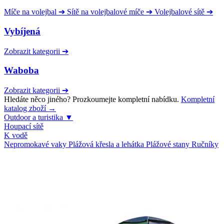
Míče na volejbal
➔
Sítě na volejbalové míče
➔
Volejbalové sítě
➔
Vybíjená
Zobrazit kategorii
➔
Waboba
Zobrazit kategorii
➔
Hledáte něco jiného? Prozkoumejte kompletní nabídku.
Kompletní
katalog zboží →
Outdoor a turistika
▼
Houpací sítě
K vodě
Nepromokavé vaky
Plážová křesla a lehátka
Plážové stany
Ručníky