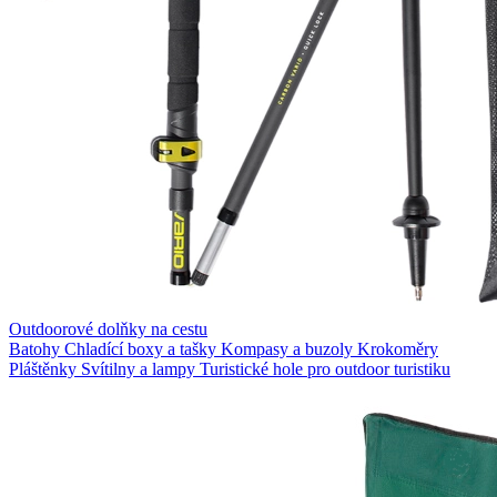
Outdoorové dolňky na cestu
Batohy
Chladící boxy a tašky
Kompasy a buzoly
Krokoměry
Pláštěnky
Svítilny a lampy
Turistické hole pro outdoor turistiku