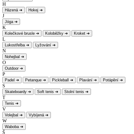
H
Házená
➔
Hokej
➔
J
Jóga
➔
K
Kolečkové brusle
➔
Koloběžky
➔
Kroket
➔
L
Lukostřelba
➔
Lyžování
➔
N
Nohejbal
➔
O
Outdoor
➔
P
Padel
➔
Petanque
➔
Pickleball
➔
Plavání
➔
Potápění
➔
S
Skateboardy
➔
Soft tenis
➔
Stolní tenis
➔
T
Tenis
➔
V
Volejbal
➔
Vybíjená
➔
W
Waboba
➔
Š