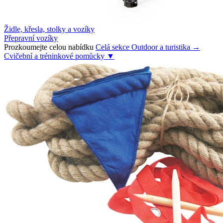
Židle, křesla, stolky a vozíky
Přepravní vozíky
Prozkoumejte celou nabídku
Celá sekce Outdoor a turistika →
Cvičební a tréninkové pomůcky
▼