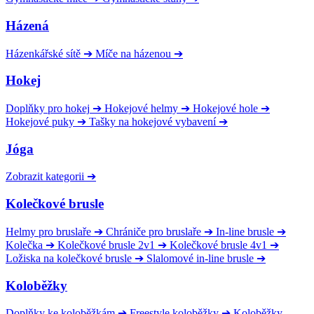
Házená
Házenkářské sítě
➔
Míče na házenou
➔
Hokej
Doplňky pro hokej
➔
Hokejové helmy
➔
Hokejové hole
➔
Hokejové puky
➔
Tašky na hokejové vybavení
➔
Jóga
Zobrazit kategorii
➔
Kolečkové brusle
Helmy pro bruslaře
➔
Chrániče pro bruslaře
➔
In-line brusle
➔
Kolečka
➔
Kolečkové brusle 2v1
➔
Kolečkové brusle 4v1
➔
Ložiska na kolečkové brusle
➔
Slalomové in-line brusle
➔
Koloběžky
Doplňky ke koloběžkám
➔
Freestyle koloběžky
➔
Koloběžky