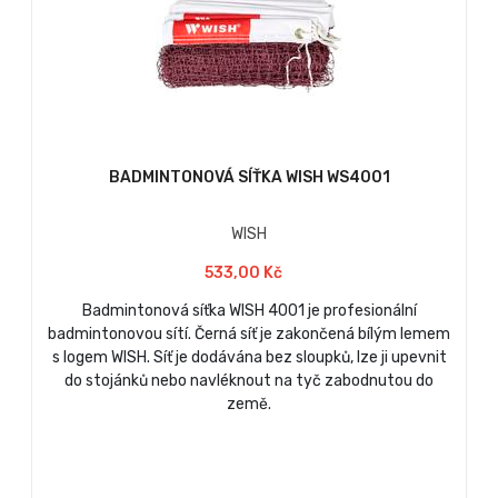
BADMINTONOVÁ SÍŤKA WISH WS4001
WISH
533,00 Kč
Badmintonová síťka WISH 4001 je profesionální
badmintonovou sítí. Černá síť je zakončená bílým lemem
s logem WISH. Síť je dodávána bez sloupků, lze ji upevnit
do stojánků nebo navléknout na tyč zabodnutou do
země.