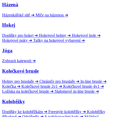
Házená
Házenkářské sítě
➔
Míče na házenou
➔
Hokej
Doplňky pro hokej
➔
Hokejové helmy
➔
Hokejové hole
➔
Hokejové puky
➔
Tašky na hokejové vybavení
➔
Jóga
Zobrazit kategorii
➔
Kolečkové brusle
Helmy pro bruslaře
➔
Chrániče pro bruslaře
➔
In-line brusle
➔
Kolečka
➔
Kolečkové brusle 2v1
➔
Kolečkové brusle 4v1
➔
Ložiska na kolečkové brusle
➔
Slalomové in-line brusle
➔
Koloběžky
Doplňky ke koloběžkám
➔
Freestyle koloběžky
➔
Koloběžky
tříkolové
➔
Odrážedla
➔
S nafukovacími koly
➔
Skládací