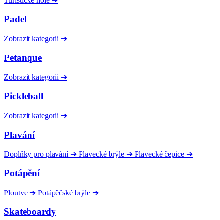
Turistické hole
➔
Padel
Zobrazit kategorii
➔
Petanque
Zobrazit kategorii
➔
Pickleball
Zobrazit kategorii
➔
Plavání
Doplňky pro plavání
➔
Plavecké brýle
➔
Plavecké čepice
➔
Potápění
Ploutve
➔
Potápěčské brýle
➔
Skateboardy