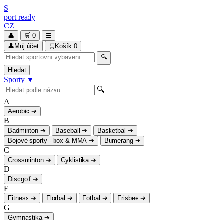
S
port
ready
CZ
👤
🛒
0
☰
👤
Můj účet
🛒
Košík
0
🔍
Hledat
Sporty
▼
🔍
A
Aerobic
➔
B
Badminton
➔
Baseball
➔
Basketbal
➔
Bojové sporty - box & MMA
➔
Bumerang
➔
C
Crossminton
➔
Cyklistika
➔
D
Discgolf
➔
F
Fitness
➔
Florbal
➔
Fotbal
➔
Frisbee
➔
G
Gymnastika
➔