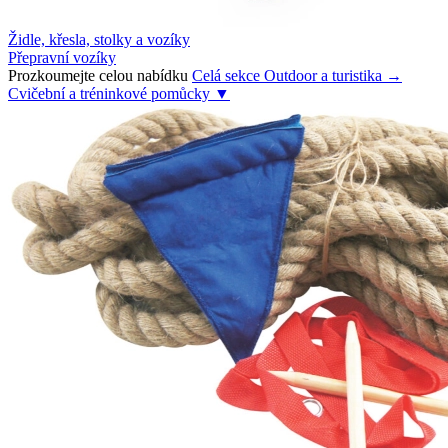
Židle, křesla, stolky a vozíky
Přepravní vozíky
Prozkoumejte celou nabídku
Celá sekce Outdoor a turistika →
Cvičební a tréninkové pomůcky
▼