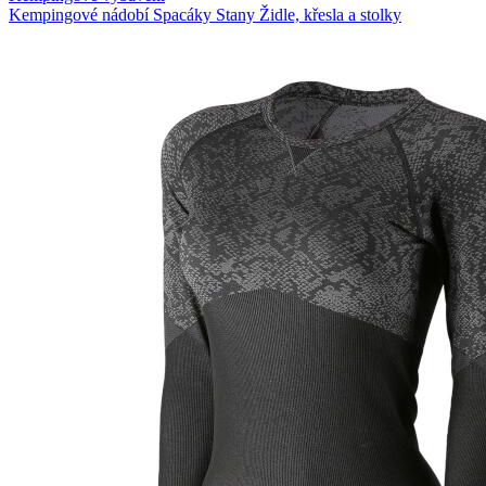
Kempingové nádobí
Spacáky
Stany
Židle, křesla a stolky