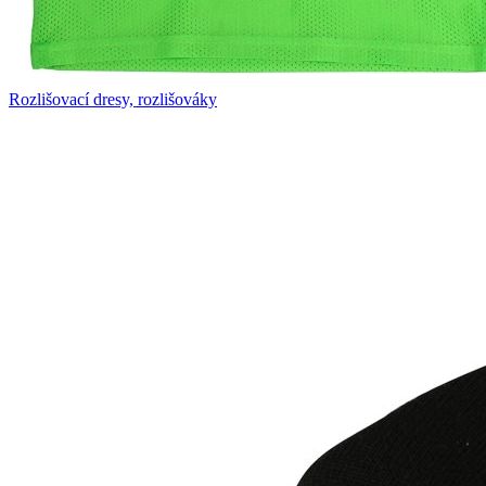
Rozlišovací dresy, rozlišováky