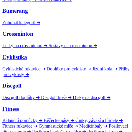
Bumerang
Zobrazit kategorii
➔
Crossminton
Letky na crossminton
➔
Sestavy na crossminton
➔
Cyklistika
Cyklistické rukavice
➔
Doplňky pro cyklisty
➔
Jízdní kola
➔
Přilby
pro cyklisty
➔
Discgolf
Discgolf doplňky
➔
Discgolf koše
➔
Disky na discgolf
➔
Fitness
Balanční pomůcky
➔
Běžecké pásy
➔
Činky, závaží a hřídele
➔
Fitness rukavice
➔
Gymnastické míče
➔
Medicinbaly
➔
Posilovací
fitness gumy
➔
Posilovací kolečka a válce
➔
Posilovací stroje
➔