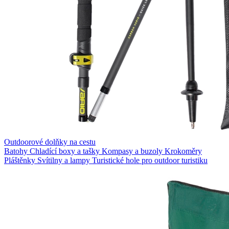
Outdoorové dolňky na cestu
Batohy
Chladící boxy a tašky
Kompasy a buzoly
Krokoměry
Pláštěnky
Svítilny a lampy
Turistické hole pro outdoor turistiku