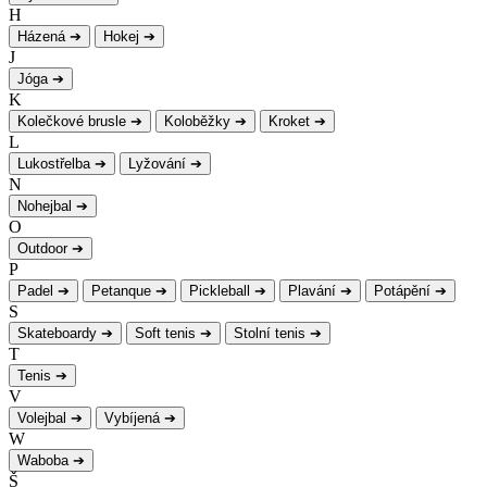
H
Házená
➔
Hokej
➔
J
Jóga
➔
K
Kolečkové brusle
➔
Koloběžky
➔
Kroket
➔
L
Lukostřelba
➔
Lyžování
➔
N
Nohejbal
➔
O
Outdoor
➔
P
Padel
➔
Petanque
➔
Pickleball
➔
Plavání
➔
Potápění
➔
S
Skateboardy
➔
Soft tenis
➔
Stolní tenis
➔
T
Tenis
➔
V
Volejbal
➔
Vybíjená
➔
W
Waboba
➔
Š