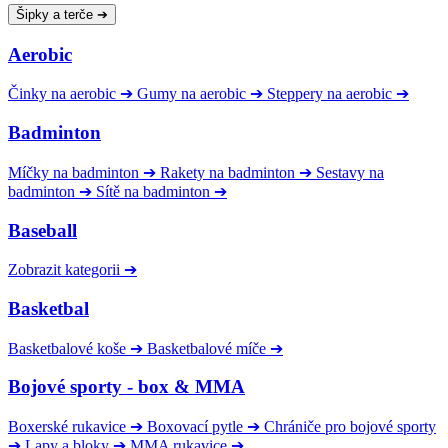
Šipky a terče
➔
Aerobic
Činky na aerobic
➔
Gumy na aerobic
➔
Steppery na aerobic
➔
Badminton
Míčky na badminton
➔
Rakety na badminton
➔
Sestavy na
badminton
➔
Sítě na badminton
➔
Baseball
Zobrazit kategorii
➔
Basketbal
Basketbalové koše
➔
Basketbalové míče
➔
Bojové sporty - box & MMA
Boxerské rukavice
➔
Boxovací pytle
➔
Chrániče pro bojové sporty
➔
Lapy a bloky
➔
MMA rukavice
➔