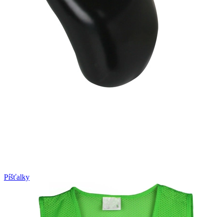
Píšťalky