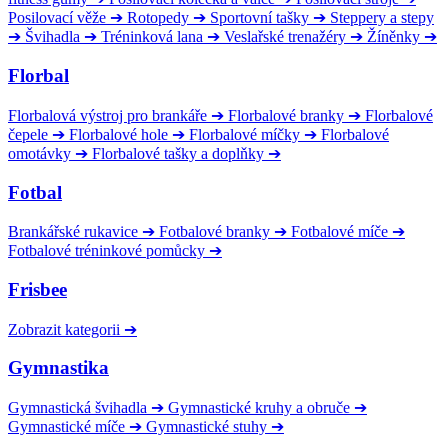
Posilovací věže
➔
Rotopedy
➔
Sportovní tašky
➔
Steppery a stepy
➔
Švihadla
➔
Tréninková lana
➔
Veslařské trenažéry
➔
Žíněnky
➔
Florbal
Florbalová výstroj pro brankáře
➔
Florbalové branky
➔
Florbalové
čepele
➔
Florbalové hole
➔
Florbalové míčky
➔
Florbalové
omotávky
➔
Florbalové tašky a doplňky
➔
Fotbal
Brankářské rukavice
➔
Fotbalové branky
➔
Fotbalové míče
➔
Fotbalové tréninkové pomůcky
➔
Frisbee
Zobrazit kategorii
➔
Gymnastika
Gymnastická švihadla
➔
Gymnastické kruhy a obruče
➔
Gymnastické míče
➔
Gymnastické stuhy
➔