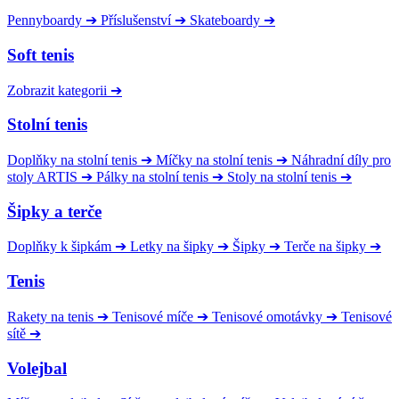
Pennyboardy
➔
Příslušenství
➔
Skateboardy
➔
Soft tenis
Zobrazit kategorii
➔
Stolní tenis
Doplňky na stolní tenis
➔
Míčky na stolní tenis
➔
Náhradní díly pro
stoly ARTIS
➔
Pálky na stolní tenis
➔
Stoly na stolní tenis
➔
Šipky a terče
Doplňky k šipkám
➔
Letky na šipky
➔
Šipky
➔
Terče na šipky
➔
Tenis
Rakety na tenis
➔
Tenisové míče
➔
Tenisové omotávky
➔
Tenisové
sítě
➔
Volejbal