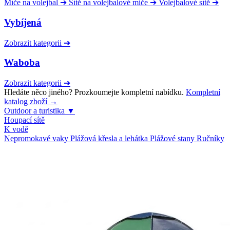
Míče na volejbal
➔
Sítě na volejbalové míče
➔
Volejbalové sítě
➔
Vybíjená
Zobrazit kategorii
➔
Waboba
Zobrazit kategorii
➔
Hledáte něco jiného? Prozkoumejte kompletní nabídku.
Kompletní
katalog zboží →
Outdoor a turistika
▼
Houpací sítě
K vodě
Nepromokavé vaky
Plážová křesla a lehátka
Plážové stany
Ručníky