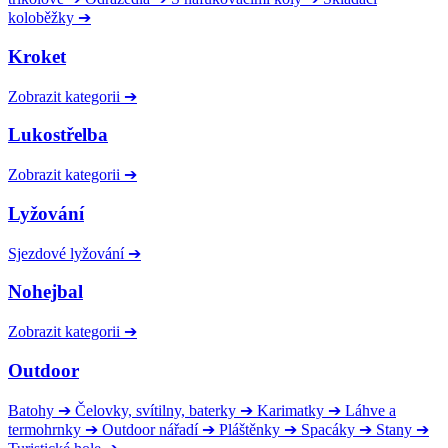
koloběžky
➔
Kroket
Zobrazit kategorii
➔
Lukostřelba
Zobrazit kategorii
➔
Lyžování
Sjezdové lyžování
➔
Nohejbal
Zobrazit kategorii
➔
Outdoor
Batohy
➔
Čelovky, svítilny, baterky
➔
Karimatky
➔
Láhve a
termohrnky
➔
Outdoor nářadí
➔
Pláštěnky
➔
Spacáky
➔
Stany
➔