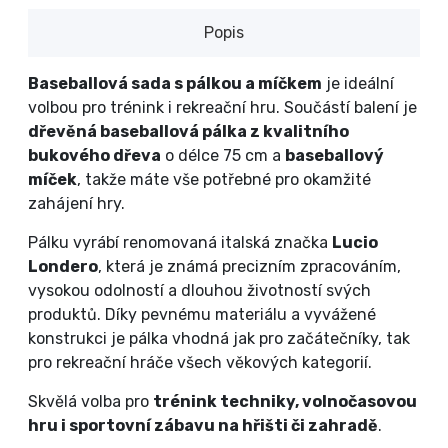
Popis
Baseballová sada s pálkou a míčkem
je ideální
volbou pro trénink i rekreační hru. Součástí balení je
dřevěná baseballová pálka z kvalitního
bukového dřeva
o délce 75 cm a
baseballový
míček
, takže máte vše potřebné pro okamžité
zahájení hry.
Pálku vyrábí renomovaná italská značka
Lucio
Londero
, která je známá precizním zpracováním,
vysokou odolností a dlouhou životností svých
produktů. Díky pevnému materiálu a vyvážené
konstrukci je pálka vhodná jak pro začátečníky, tak
pro rekreační hráče všech věkových kategorií.
Skvělá volba pro
trénink techniky, volnočasovou
hru i sportovní zábavu na hřišti či zahradě
.