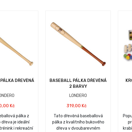
 PÁLKA DŘEVĚNÁ
BASEBALL PÁLKA DŘEVĚNÁ
KR
2 BARVY
ONDERO
LONDERO
0,00 Kč
319,00 Kč
ballová pálka z
Tato dřevěná baseballová
Popu
dřeva je ideální
pálka z kvalitního bukového
pr
trénink i rekreační
dřeva v dvoubarevném
krab