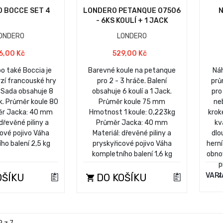
 BOCCE SET 4
LONDERO PETANQUE 07506
N
- 6KS KOULÍ + 1 JACK
ONDERO
LONDERO
6,00 Kč
529,00 Kč
o také Boccia je
Barevné koule na petanque
Náh
rzí francouské hry
pro 2 - 3 hráče. Balení
prů
 Sada obsahuje 8
obsahuje 6 koulí a 1 Jack.
pro
ck. Průměr koule 80
Průměr koule 75 mm
ne
r Jacka: 40 mm
Hmotnost 1 koule: 0,223kg
krok
 dřevěné piliny a
Průměr Jacka: 40 mm
kv
ové pojivo Váha
Materiál: dřevěné piliny a
dlo
ho balení 2,5 kg
pryskyřicové pojivo Váha
herní
kompletního balení 1,6 kg
obno
p
z
VAR
OŠÍKU
DO KOŠÍKU