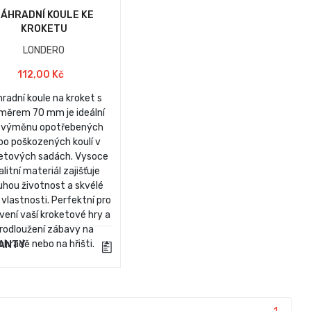
ÁHRADNÍ KOULE KE
KROKETU
LONDERO
112,00 Kč
radní koule na kroket s
měrem 70 mm je ideální
 výměnu opotřebených
bo poškozených koulí v
etových sadách. Vysoce
alitní materiál zajišťuje
uhou životnost a skvélé
 vlastnosti. Perfektní pro
vení vaší kroketové hry a
rodloužení zábavy na
ahradě nebo na hřišti.
IANTY