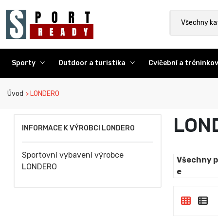
Sport Ready
Vyhledat výr
Všechny ka
Sporty
Outdoor a turistika
Cvičební a trénink
Úvod
LONDERO
LON
INFORMACE K VÝROBCI LONDERO
Sportovní vybavení výrobce
Všechny p
LONDERO
e