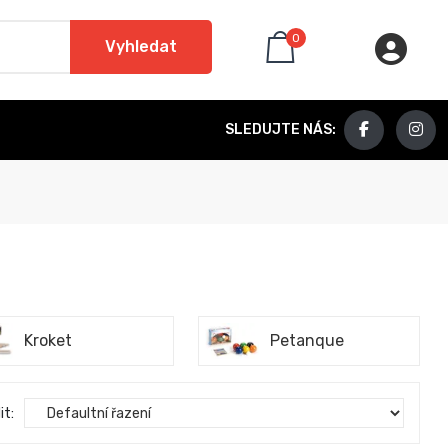
0
Vyhledat
SLEDUJTE NÁS:
Kroket
Petanque
it: