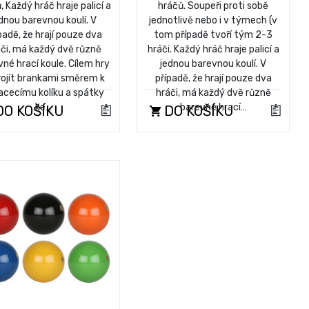
, Každý hráč hraje palicí a
hráčů. Soupeři proti sobě
dnou barevnou koulí. V
jednotlivě nebo i v týmech (v
padě, že hrají pouze dva
tom případě tvoří tým 2-3
či, má každý dvě různě
hráči. Každý hráč hraje palicí a
né hrací koule. Cílem hry
jednou barevnou koulí. V
projít brankami směrem k
případě, že hrají pouze dva
acecímu kolíku a spátky
hráči, má každý dvě různě
ke…
barevné hrací…
O KOŠÍKU
DO KOŠÍKU