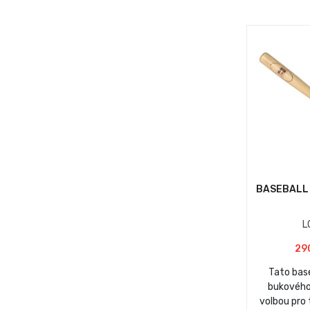
BASEBALL
L
29
Tato base
bukového 
volbou pro 