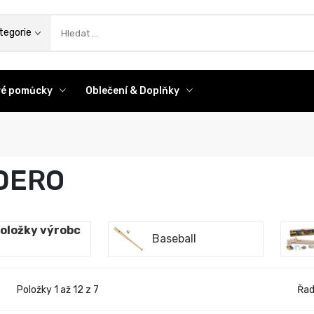
az
tegorie
ové pomůcky
Oblečení & Doplňky
DERO
oložky výrobc
Baseball
Položky 1 až 12 z 7
Řad