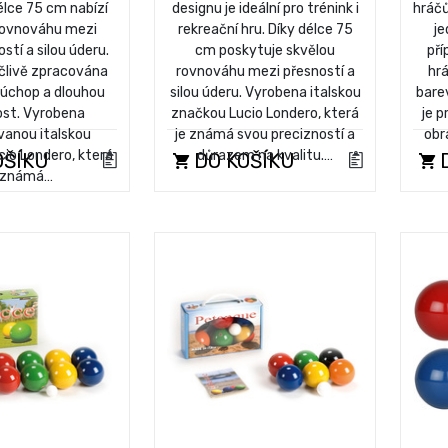
délce 75 cm nabízí
designu je ideální pro trénink i
hráčů
rovnováhu mezi
rekreační hru. Díky délce 75
je
stí a silou úderu.
cm poskytuje skvělou
pří
ečlivě zpracována
rovnováhu mezi přesností a
hrá
 úchop a dlouhou
silou úderu. Vyrobena italskou
barev
ost. Vyrobena
značkou Lucio Londero, která
je 
anou italskou
je známá svou precizností a
obr
io Londero, která
důrazem na kvalitu.…
OŠÍKU
DO KOŠÍKU
D
e známá…