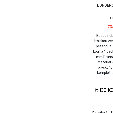
LONDERO
L
73
Bocce neb
italskou ve
petanque.
koulí a 1 Ja
mm Průmě
Materiál:
pryskyřic
kompletní
DO K