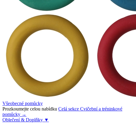
Všeobecné pomůcky
Prozkoumejte celou nabídku
Celá sekce Cvičební a tréninkové
pomůcky →
Oblečení & Doplňky
▼