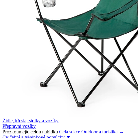
Židle, křesla, stolky a vozíky
Přepravní vozíky
Prozkoumejte celou nabídku
Celá sekce Outdoor a turistika →
Cvičební a tréninkové pomůcky
▼