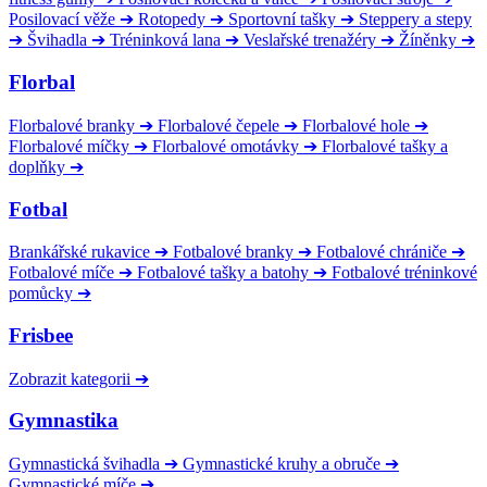
Posilovací věže
➔
Rotopedy
➔
Sportovní tašky
➔
Steppery a stepy
➔
Švihadla
➔
Tréninková lana
➔
Veslařské trenažéry
➔
Žíněnky
➔
Florbal
Florbalové branky
➔
Florbalové čepele
➔
Florbalové hole
➔
Florbalové míčky
➔
Florbalové omotávky
➔
Florbalové tašky a
doplňky
➔
Fotbal
Brankářské rukavice
➔
Fotbalové branky
➔
Fotbalové chrániče
➔
Fotbalové míče
➔
Fotbalové tašky a batohy
➔
Fotbalové tréninkové
pomůcky
➔
Frisbee
Zobrazit kategorii
➔
Gymnastika
Gymnastická švihadla
➔
Gymnastické kruhy a obruče
➔
Gymnastické míče
➔