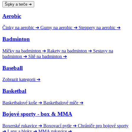
Šipky a terče
➔
Aerobic
Činky na aerobic
➔
Gumy na aerobic
➔
Steppery na aerobic
➔
Badminton
Míčky na badminton
➔
Rakety na badminton
➔
Sestavy na
badminton
➔
Sítě na badminton
➔
Baseball
Zobrazit kategorii
➔
Basketbal
Basketbalové koše
➔
Basketbalové míče
➔
Bojové sporty - box & MMA
Boxerské rukavice
➔
Boxovací pytle
➔
Chrániče pro bojové sporty
➔
Lapy a bloky
➔
MMA rukavice
➔