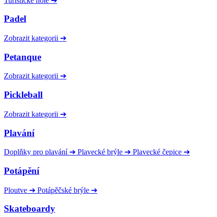
Turistické hole
➔
Padel
Zobrazit kategorii
➔
Petanque
Zobrazit kategorii
➔
Pickleball
Zobrazit kategorii
➔
Plavání
Doplňky pro plavání
➔
Plavecké brýle
➔
Plavecké čepice
➔
Potápění
Ploutve
➔
Potápěčské brýle
➔
Skateboardy