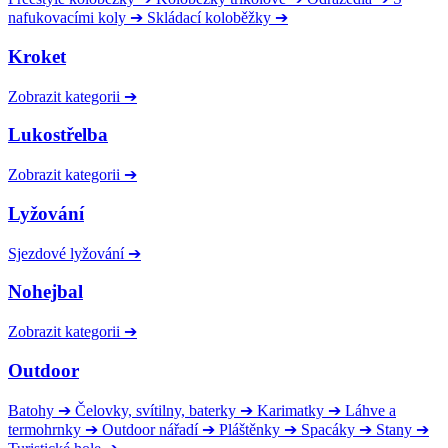
nafukovacími koly
➔
Skládací koloběžky
➔
Kroket
Zobrazit kategorii
➔
Lukostřelba
Zobrazit kategorii
➔
Lyžování
Sjezdové lyžování
➔
Nohejbal
Zobrazit kategorii
➔
Outdoor
Batohy
➔
Čelovky, svítilny, baterky
➔
Karimatky
➔
Láhve a
termohrnky
➔
Outdoor nářadí
➔
Pláštěnky
➔
Spacáky
➔
Stany
➔