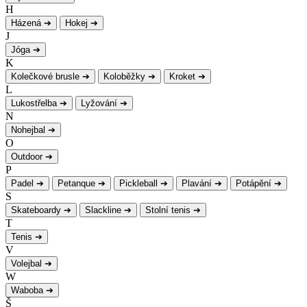
H
Házená
➔
Hokej
➔
J
Jóga
➔
K
Kolečkové brusle
➔
Koloběžky
➔
Kroket
➔
L
Lukostřelba
➔
Lyžování
➔
N
Nohejbal
➔
O
Outdoor
➔
P
Padel
➔
Petanque
➔
Pickleball
➔
Plavání
➔
Potápění
➔
S
Skateboardy
➔
Slackline
➔
Stolní tenis
➔
T
Tenis
➔
V
Volejbal
➔
W
Waboba
➔
Š