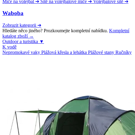
Míče na volejbal
➔
Sítě na volejbalové míče
➔
Volejbalové sítě
➔
Waboba
Zobrazit kategorii
➔
Hledáte něco jiného? Prozkoumejte kompletní nabídku.
Kompletní
katalog zboží →
Outdoor a turistika
▼
K vodě
Nepromokavé vaky
Plážová křesla a lehátka
Plážové stany
Ručníky