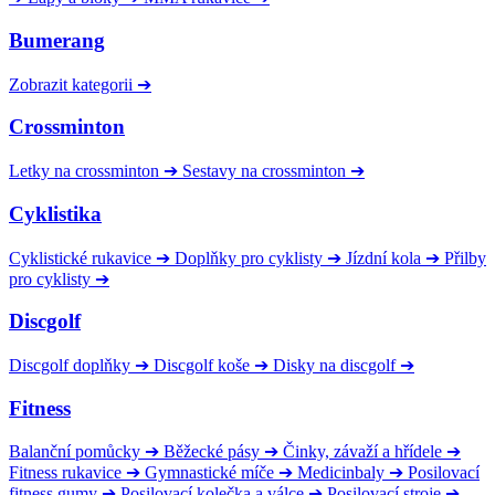
Bumerang
Zobrazit kategorii
➔
Crossminton
Letky na crossminton
➔
Sestavy na crossminton
➔
Cyklistika
Cyklistické rukavice
➔
Doplňky pro cyklisty
➔
Jízdní kola
➔
Přilby
pro cyklisty
➔
Discgolf
Discgolf doplňky
➔
Discgolf koše
➔
Disky na discgolf
➔
Fitness
Balanční pomůcky
➔
Běžecké pásy
➔
Činky, závaží a hřídele
➔
Fitness rukavice
➔
Gymnastické míče
➔
Medicinbaly
➔
Posilovací
fitness gumy
➔
Posilovací kolečka a válce
➔
Posilovací stroje
➔