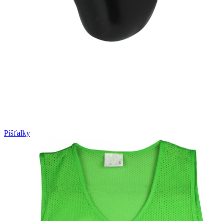
Píšťalky