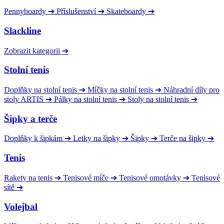
Pennyboardy
➔
Příslušenství
➔
Skateboardy
➔
Slackline
Zobrazit kategorii
➔
Stolní tenis
Doplňky na stolní tenis
➔
Míčky na stolní tenis
➔
Náhradní díly pro
stoly ARTIS
➔
Pálky na stolní tenis
➔
Stoly na stolní tenis
➔
Šipky a terče
Doplňky k šipkám
➔
Letky na šipky
➔
Šipky
➔
Terče na šipky
➔
Tenis
Rakety na tenis
➔
Tenisové míče
➔
Tenisové omotávky
➔
Tenisové
sítě
➔
Volejbal