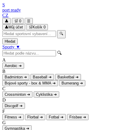
S
port
ready
CZ
👤
🛒
0
☰
👤
Můj účet
🛒
Košík
0
🔍
Hledat
Sporty
▼
🔍
A
Aerobic
➔
B
Badminton
➔
Baseball
➔
Basketbal
➔
Bojové sporty - box & MMA
➔
Bumerang
➔
C
Crossminton
➔
Cyklistika
➔
D
Discgolf
➔
F
Fitness
➔
Florbal
➔
Fotbal
➔
Frisbee
➔
G
Gymnastika
➔