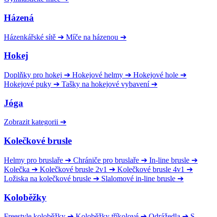
Házená
Házenkářské sítě
➔
Míče na házenou
➔
Hokej
Doplňky pro hokej
➔
Hokejové helmy
➔
Hokejové hole
➔
Hokejové puky
➔
Tašky na hokejové vybavení
➔
Jóga
Zobrazit kategorii
➔
Kolečkové brusle
Helmy pro bruslaře
➔
Chrániče pro bruslaře
➔
In-line brusle
➔
Kolečka
➔
Kolečkové brusle 2v1
➔
Kolečkové brusle 4v1
➔
Ložiska na kolečkové brusle
➔
Slalomové in-line brusle
➔
Koloběžky
Freestyle koloběžky
➔
Koloběžky tříkolové
➔
Odrážedla
➔
S