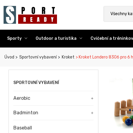
Sport Ready
Vyhledat výr
Všechny ka
Sporty
Outdoor a turistika
Cvičební a trénink
Úvod
Sportovní vybavení
Kroket
Kroket Londero 8306 pro 6 
SPORTOVNÍ VYBAVENÍ
Aerobic
+
Badminton
+
Baseball