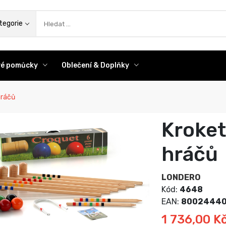
az
tegorie
ové pomůcky
Oblečení & Doplňky
hráčů
Kroket
hráčů
LONDERO
Kód:
4648
EAN:
80024440
1 736,00 K