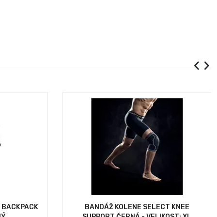
O BACKPACK
BANDÁŽ KOLENE SELECT KNEE
NÝ
SUPPORT ČERNÁ - VELIKOST: XL