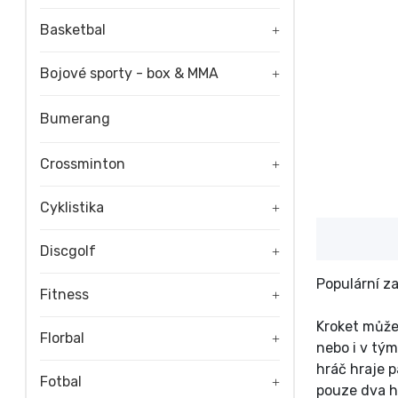
Basketbal
+
Bojové sporty - box & MMA
+
Bumerang
Crossminton
+
Cyklistika
+
Discgolf
+
Populární za
Fitness
+
Kroket může 
Florbal
+
nebo i v tým
hráč hraje p
Fotbal
+
pouze dva h