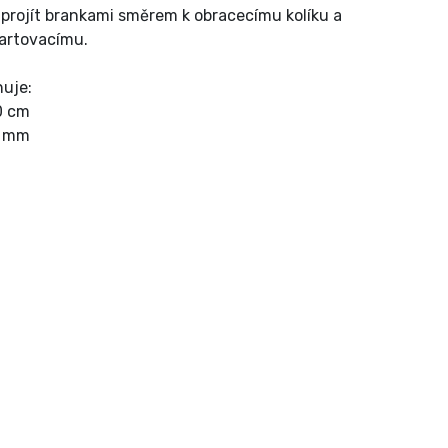
 projít brankami směrem k obracecímu kolíku a
tartovacímu.
huje:
0 cm
0 mm