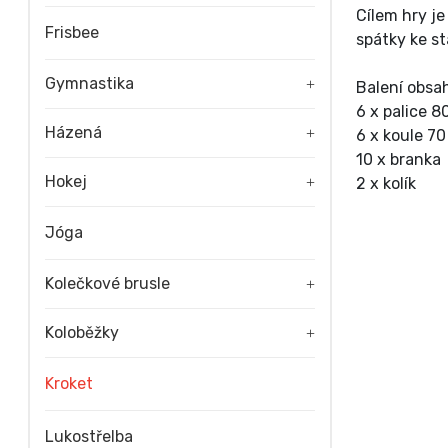
Cílem hry je
Frisbee
spátky ke s
Gymnastika
+
Balení obsa
6 x palice 8
Házená
+
6 x koule 7
10 x branka
Hokej
+
2 x kolík
Jóga
Kolečkové brusle
+
Koloběžky
+
Kroket
Lukostřelba