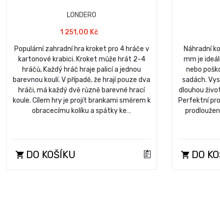
LONDERO
1 251,00 Kč
Populární zahradní hra kroket pro 4 hráče v
Náhradní k
kartonové krabici. Kroket může hrát 2-4
mm je ideá
hráčů, Každý hráč hraje palicí a jednou
nebo pošk
barevnou koulí. V případě, že hrají pouze dva
sadách. Vyso
hráči, má každý dvě různě barevné hrací
dlouhou život
koule. Cílem hry je projít brankami směrem k
Perfektní pr
obracecímu kolíku a spátky ke…
prodloužen
DO KOŠÍKU
DO KO