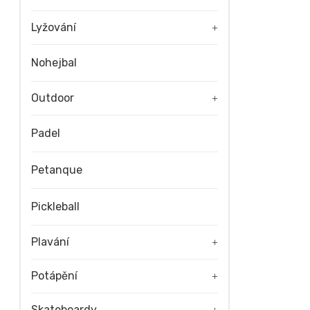
Lyžování
+
Nohejbal
Outdoor
+
Padel
Petanque
Pickleball
Plavání
+
Potápění
+
Skateboardy