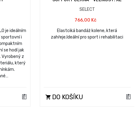
SELECT
766,00 Kč
LO je ideálním
Elastciká bandáž kolene, která
sportovní i
zahřeje.Ideální pro sport i rehabilitaci
 kompaktním
 se hodí jak
í. Vyrobený z
eriálu, který
mínkám.
ané…
DO KOŠÍKU