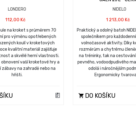
LONDERO
NIDELO
112,00 Kč
1 213,00 Kč
oule na kroket s průměrem 70
Praktický a odolný batoh NIDE
lní pro výměnu opotřebených
společníkem pro každodenní 
ozených koulí v kroketových
volnočasové aktivity. Díky
ce kvalitní materiál zajišťuje
rozměrům a chytrému členění
nost a skvélé herní vlastnosti.
na tréninky, tak na cestován
o obnovení vaší kroketové hry a
pevného, vodoodpudivého mat
í zábavy na zahradě nebo na
odolá i náročnějším pod
hřišti.
Ergonomicky tvarov
ŠÍKU
DO KOŠÍKU