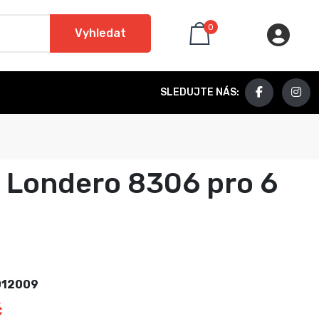
0
Vyhledat
SLEDUJTE NÁS:
 Londero 8306 pro 6
12009
č