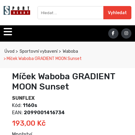
Sport Ready
Vyhledat výraz
Vyhledat
Úvod
Sportovní vybavení
Waboba
Míček Waboba GRADIENT MOON Sunset
Míček Waboba GRADIENT
MOON Sunset
SUNFLEX
Kód:
1160s
EAN:
2099001416734
193,00 Kč
Množství