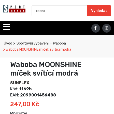
Sport Ready
Vyhledat výraz
Vyhledat
Úvod
Sportovní vybavení
Waboba
Waboba MOONSHINE míček svítící modrá
Waboba MOONSHINE
míček svítící modrá
SUNFLEX
Kód:
1169b
EAN:
2099001456488
247,00 Kč
Množství