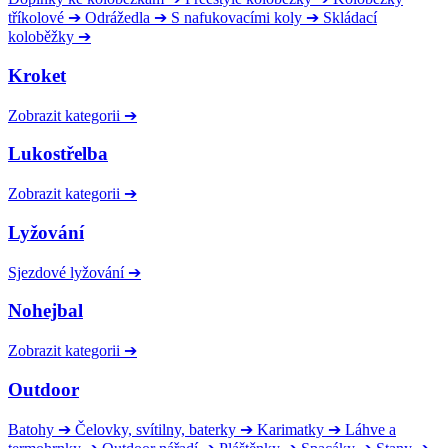
tříkolové
➔
Odrážedla
➔
S nafukovacími koly
➔
Skládací
koloběžky
➔
Kroket
Zobrazit kategorii
➔
Lukostřelba
Zobrazit kategorii
➔
Lyžování
Sjezdové lyžování
➔
Nohejbal
Zobrazit kategorii
➔
Outdoor
Batohy
➔
Čelovky, svítilny, baterky
➔
Karimatky
➔
Láhve a