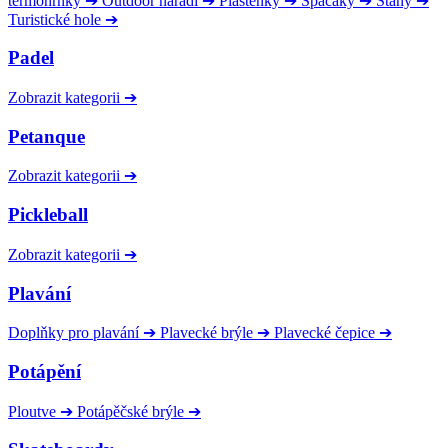
termohrnky
➔
Outdoor nářadí
➔
Pláštěnky
➔
Spacáky
➔
Stany
➔
Turistické hole
➔
Padel
Zobrazit kategorii
➔
Petanque
Zobrazit kategorii
➔
Pickleball
Zobrazit kategorii
➔
Plavání
Doplňky pro plavání
➔
Plavecké brýle
➔
Plavecké čepice
➔
Potápění
Ploutve
➔
Potápěčské brýle
➔