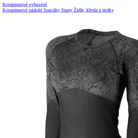
Kempingové vybavení
Kempingové nádobí
Spacáky
Stany
Židle, křesla a stolky