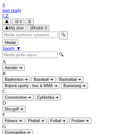
S
port
ready
CZ
👤
🛒
0
☰
👤
Můj účet
🛒
Košík
0
🔍
Hledat
Sporty
▼
🔍
A
Aerobic
➔
B
Badminton
➔
Baseball
➔
Basketbal
➔
Bojové sporty - box & MMA
➔
Bumerang
➔
C
Crossminton
➔
Cyklistika
➔
D
Discgolf
➔
F
Fitness
➔
Florbal
➔
Fotbal
➔
Frisbee
➔
G
Gymnastika
➔