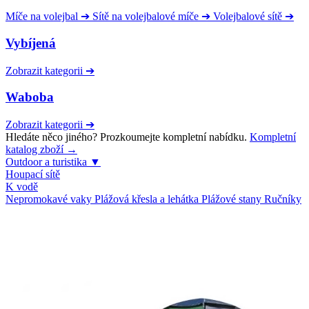
Míče na volejbal
➔
Sítě na volejbalové míče
➔
Volejbalové sítě
➔
Vybíjená
Zobrazit kategorii
➔
Waboba
Zobrazit kategorii
➔
Hledáte něco jiného? Prozkoumejte kompletní nabídku.
Kompletní
katalog zboží →
Outdoor a turistika
▼
Houpací sítě
K vodě
Nepromokavé vaky
Plážová křesla a lehátka
Plážové stany
Ručníky