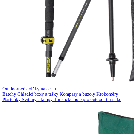
Outdoorové dolňky na cestu
Batohy
Chladící boxy a tašky
Kompasy a buzoly
Krokoměry
Pláštěnky
Svítilny a lampy
Turistické hole pro outdoor turistiku