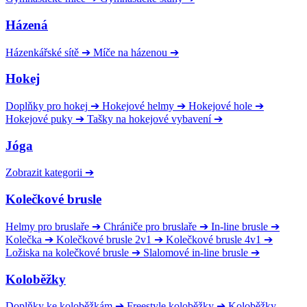
Házená
Házenkářské sítě
➔
Míče na házenou
➔
Hokej
Doplňky pro hokej
➔
Hokejové helmy
➔
Hokejové hole
➔
Hokejové puky
➔
Tašky na hokejové vybavení
➔
Jóga
Zobrazit kategorii
➔
Kolečkové brusle
Helmy pro bruslaře
➔
Chrániče pro bruslaře
➔
In-line brusle
➔
Kolečka
➔
Kolečkové brusle 2v1
➔
Kolečkové brusle 4v1
➔
Ložiska na kolečkové brusle
➔
Slalomové in-line brusle
➔
Koloběžky
Doplňky ke koloběžkám
➔
Freestyle koloběžky
➔
Koloběžky