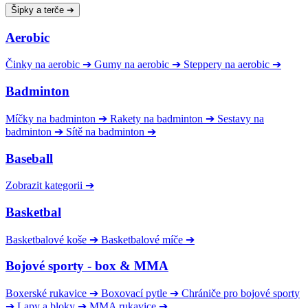
Šipky a terče
➔
Aerobic
Činky na aerobic
➔
Gumy na aerobic
➔
Steppery na aerobic
➔
Badminton
Míčky na badminton
➔
Rakety na badminton
➔
Sestavy na
badminton
➔
Sítě na badminton
➔
Baseball
Zobrazit kategorii
➔
Basketbal
Basketbalové koše
➔
Basketbalové míče
➔
Bojové sporty - box & MMA
Boxerské rukavice
➔
Boxovací pytle
➔
Chrániče pro bojové sporty
➔
Lapy a bloky
➔
MMA rukavice
➔