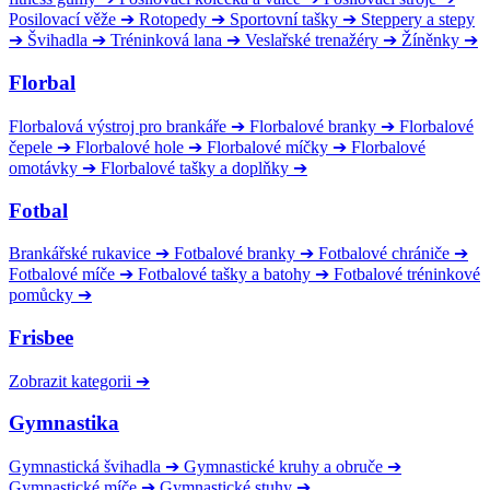
Posilovací věže
➔
Rotopedy
➔
Sportovní tašky
➔
Steppery a stepy
➔
Švihadla
➔
Tréninková lana
➔
Veslařské trenažéry
➔
Žíněnky
➔
Florbal
Florbalová výstroj pro brankáře
➔
Florbalové branky
➔
Florbalové
čepele
➔
Florbalové hole
➔
Florbalové míčky
➔
Florbalové
omotávky
➔
Florbalové tašky a doplňky
➔
Fotbal
Brankářské rukavice
➔
Fotbalové branky
➔
Fotbalové chrániče
➔
Fotbalové míče
➔
Fotbalové tašky a batohy
➔
Fotbalové tréninkové
pomůcky
➔
Frisbee
Zobrazit kategorii
➔
Gymnastika
Gymnastická švihadla
➔
Gymnastické kruhy a obruče
➔
Gymnastické míče
➔
Gymnastické stuhy
➔