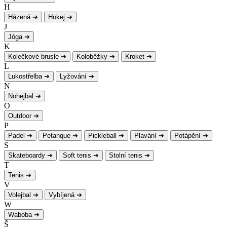
H
Házená
➔
Hokej
➔
J
Jóga
➔
K
Kolečkové brusle
➔
Koloběžky
➔
Kroket
➔
L
Lukostřelba
➔
Lyžování
➔
N
Nohejbal
➔
O
Outdoor
➔
P
Padel
➔
Petanque
➔
Pickleball
➔
Plavání
➔
Potápění
➔
S
Skateboardy
➔
Soft tenis
➔
Stolní tenis
➔
T
Tenis
➔
V
Volejbal
➔
Vybíjená
➔
W
Waboba
➔
Š