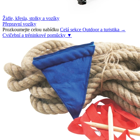
Židle, křesla, stolky a vozíky
Přepravní vozíky
Prozkoumejte celou nabídku
Celá sekce Outdoor a turistika →
Cvičební a tréninkové pomůcky
▼