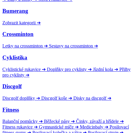
Bumerang
Zobrazit kategorii
➔
Crossminton
Letky na crossminton
➔
Sestavy na crossminton
➔
Cyklistika
Cyklistické rukavice
➔
Doplňky pro cyklisty
➔
Jízdní kola
➔
Přilby
pro cyklisty
➔
Discgolf
Discgolf doplňky
➔
Discgolf koše
➔
Disky na discgolf
➔
Fitness
Balanční pomůcky
➔
Běžecké pásy
➔
Činky, závaží a hřídele
➔
Fitness rukavice
➔
Gymnastické míče
➔
Medicinbaly
➔
Posilovací
fitness gumy
➔
Posilovací kolečka a válce
➔
Posilovací stroje
➔