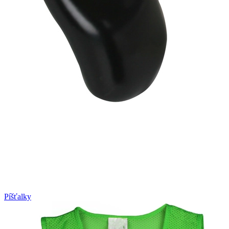
Píšťalky