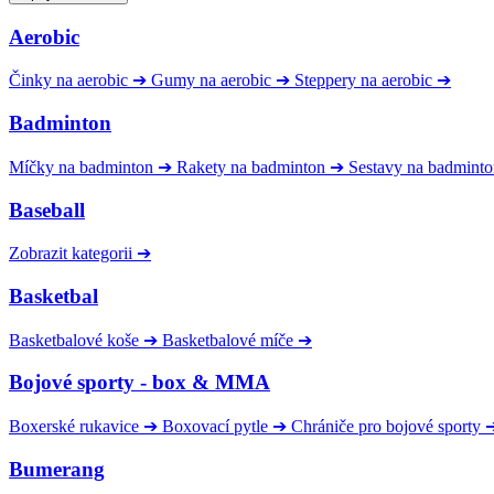
Aerobic
Činky na aerobic
➔
Gumy na aerobic
➔
Steppery na aerobic
➔
Badminton
Míčky na badminton
➔
Rakety na badminton
➔
Sestavy na badmint
Baseball
Zobrazit kategorii
➔
Basketbal
Basketbalové koše
➔
Basketbalové míče
➔
Bojové sporty - box & MMA
Boxerské rukavice
➔
Boxovací pytle
➔
Chrániče pro bojové sporty
Bumerang