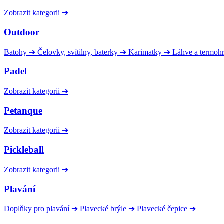
Zobrazit kategorii
➔
Outdoor
Batohy
➔
Čelovky, svítilny, baterky
➔
Karimatky
➔
Láhve a termoh
Padel
Zobrazit kategorii
➔
Petanque
Zobrazit kategorii
➔
Pickleball
Zobrazit kategorii
➔
Plavání
Doplňky pro plavání
➔
Plavecké brýle
➔
Plavecké čepice
➔