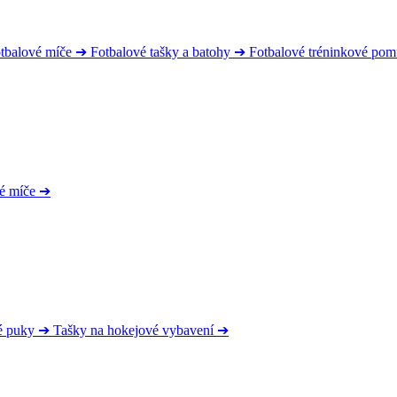
tbalové míče
➔
Fotbalové tašky a batohy
➔
Fotbalové tréninkové po
é míče
➔
é puky
➔
Tašky na hokejové vybavení
➔