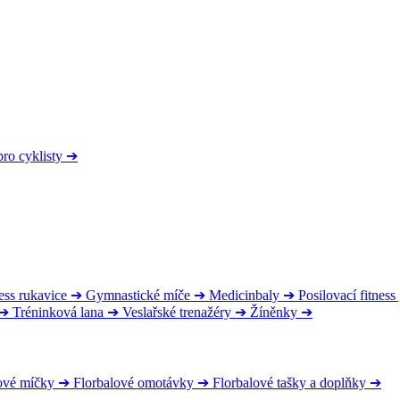
pro cyklisty
➔
ess rukavice
➔
Gymnastické míče
➔
Medicinbaly
➔
Posilovací fitnes
➔
Tréninková lana
➔
Veslařské trenažéry
➔
Žíněnky
➔
ové míčky
➔
Florbalové omotávky
➔
Florbalové tašky a doplňky
➔