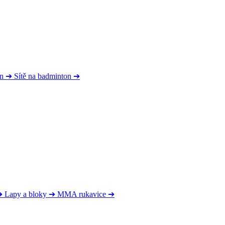
on
➔
Sítě na badminton
➔
➔
Lapy a bloky
➔
MMA rukavice
➔