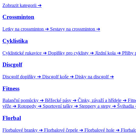
Zobrazit kategorii
➔
Crossminton
Letky na crossminton
➔
Sestavy na crossminton
➔
Cyklistika
Cyklistické rukavice
➔
Doplňky pro cyklisty
➔
Jízdní kola
➔
Přilby 
Discgolf
Discgolf doplňky
➔
Discgolf koše
➔
Disky na discgolf
➔
Fitness
Balanční pomůcky
➔
Běžecké pásy
➔
Činky, závaží a hřídele
➔
Fitn
věže
➔
Rotopedy
➔
Sportovní tašky
➔
Steppery a stepy
➔
Švihadla
Florbal
Florbalové branky
➔
Florbalové čepele
➔
Florbalové hole
➔
Florbal