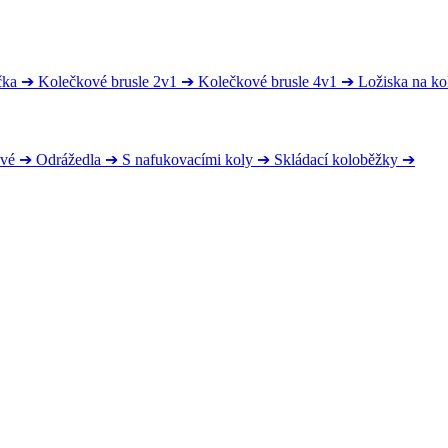
čka
➔
Kolečkové brusle 2v1
➔
Kolečkové brusle 4v1
➔
Ložiska na ko
ové
➔
Odrážedla
➔
S nafukovacími koly
➔
Skládací koloběžky
➔