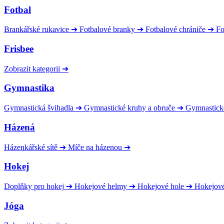
Fotbal
Brankářské rukavice
➔
Fotbalové branky
➔
Fotbalové chrániče
➔
Fo
Frisbee
Zobrazit kategorii
➔
Gymnastika
Gymnastická švihadla
➔
Gymnastické kruhy a obruče
➔
Gymnastick
Házená
Házenkářské sítě
➔
Míče na házenou
➔
Hokej
Doplňky pro hokej
➔
Hokejové helmy
➔
Hokejové hole
➔
Hokejov
Jóga