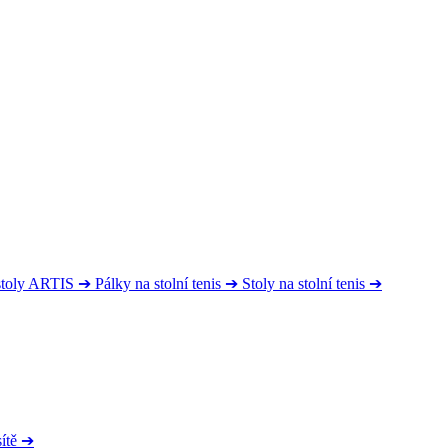
 stoly ARTIS
➔
Pálky na stolní tenis
➔
Stoly na stolní tenis
➔
ítě
➔