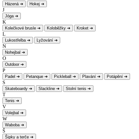
Házená
➔
Hokej
➔
J
Jóga
➔
K
Kolečkové brusle
➔
Koloběžky
➔
Kroket
➔
L
Lukostřelba
➔
Lyžování
➔
N
Nohejbal
➔
O
Outdoor
➔
P
Padel
➔
Petanque
➔
Pickleball
➔
Plavání
➔
Potápění
➔
S
Skateboardy
➔
Slackline
➔
Stolní tenis
➔
T
Tenis
➔
V
Volejbal
➔
W
Waboba
➔
Š
Šipky a terče
➔