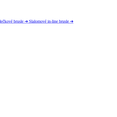
lečkové brusle
➔
Slalomové in-line brusle
➔