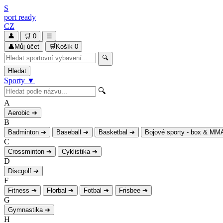
S
port
ready
CZ
👤
🛒
0
☰
👤
Můj účet
🛒
Košík
0
🔍
Hledat
Sporty
▼
🔍
A
Aerobic
➔
B
Badminton
➔
Baseball
➔
Basketbal
➔
Bojové sporty - box & MM
C
Crossminton
➔
Cyklistika
➔
D
Discgolf
➔
F
Fitness
➔
Florbal
➔
Fotbal
➔
Frisbee
➔
G
Gymnastika
➔
H