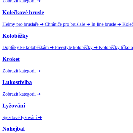
Zobrazit kategorii
➔
Kolečkové brusle
Helmy pro bruslaře
➔
Chrániče pro bruslaře
➔
In-line brusle
➔
Kole
Koloběžky
Doplňky ke koloběžkám
➔
Freestyle koloběžky
➔
Koloběžky tříkol
Kroket
Zobrazit kategorii
➔
Lukostřelba
Zobrazit kategorii
➔
Lyžování
Sjezdové lyžování
➔
Nohejbal