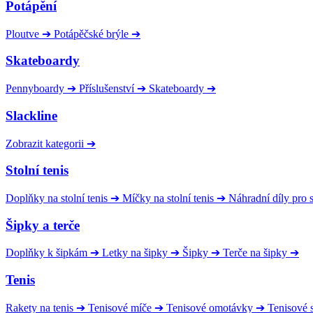
Potápění
Ploutve
➔
Potápěčské brýle
➔
Skateboardy
Pennyboardy
➔
Příslušenství
➔
Skateboardy
➔
Slackline
Zobrazit kategorii
➔
Stolní tenis
Doplňky na stolní tenis
➔
Míčky na stolní tenis
➔
Náhradní díly pro
Šipky a terče
Doplňky k šipkám
➔
Letky na šipky
➔
Šipky
➔
Terče na šipky
➔
Tenis
Rakety na tenis
➔
Tenisové míče
➔
Tenisové omotávky
➔
Tenisové s