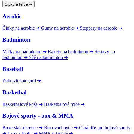
Šipky a terče
➔
Aerobic
Činky na aerobic
➔
Gumy na aerobic
➔
Steppery na aerobic
➔
Badminton
Míčky na badminton
➔
Rakety na badminton
➔
Sestavy na
badminton
➔
Sítě na badminton
➔
Baseball
Zobrazit kategorii
➔
Basketbal
Basketbalové koše
➔
Basketbalové míče
➔
Bojové sporty - box & MMA
Boxerské rukavice
➔
Boxovací pytle
➔
Chrániče pro bojové sporty
➔
Lapy a bloky
➔
MMA rukavice
➔