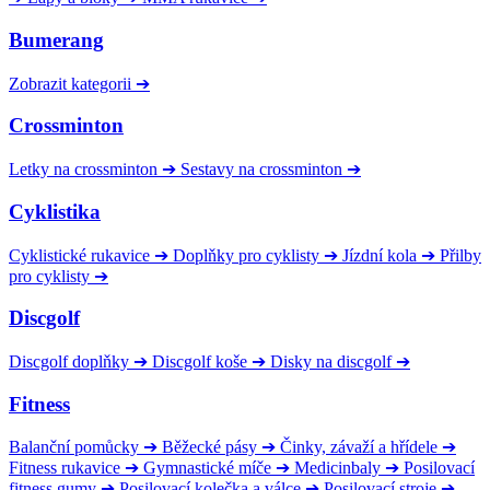
Bumerang
Zobrazit kategorii
➔
Crossminton
Letky na crossminton
➔
Sestavy na crossminton
➔
Cyklistika
Cyklistické rukavice
➔
Doplňky pro cyklisty
➔
Jízdní kola
➔
Přilby
pro cyklisty
➔
Discgolf
Discgolf doplňky
➔
Discgolf koše
➔
Disky na discgolf
➔
Fitness
Balanční pomůcky
➔
Běžecké pásy
➔
Činky, závaží a hřídele
➔
Fitness rukavice
➔
Gymnastické míče
➔
Medicinbaly
➔
Posilovací
fitness gumy
➔
Posilovací kolečka a válce
➔
Posilovací stroje
➔