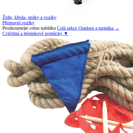
Židle, křesla, stolky a vozíky
Přepravní vozíky
Prozkoumejte celou nabídku
Celá sekce Outdoor a turistika →
Cvičební a tréninkové pomůcky
▼