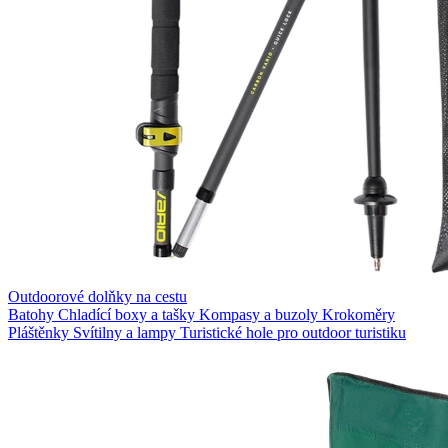
Outdoorové dolňky na cestu
Batohy
Chladící boxy a tašky
Kompasy a buzoly
Krokoměry
Pláštěnky
Svítilny a lampy
Turistické hole pro outdoor turistiku