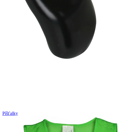
Píšťalky