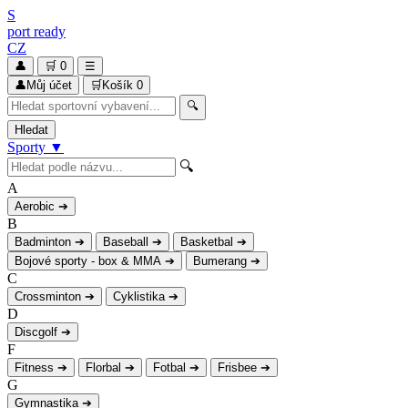
S
port
ready
CZ
👤
🛒
0
☰
👤
Můj účet
🛒
Košík
0
🔍
Hledat
Sporty
▼
🔍
A
Aerobic
➔
B
Badminton
➔
Baseball
➔
Basketbal
➔
Bojové sporty - box & MMA
➔
Bumerang
➔
C
Crossminton
➔
Cyklistika
➔
D
Discgolf
➔
F
Fitness
➔
Florbal
➔
Fotbal
➔
Frisbee
➔
G
Gymnastika
➔