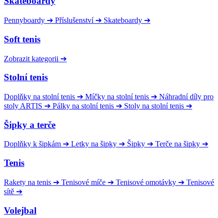
Skateboardy
Pennyboardy
➔
Příslušenství
➔
Skateboardy
➔
Soft tenis
Zobrazit kategorii
➔
Stolní tenis
Doplňky na stolní tenis
➔
Míčky na stolní tenis
➔
Náhradní díly pro
stoly ARTIS
➔
Pálky na stolní tenis
➔
Stoly na stolní tenis
➔
Šipky a terče
Doplňky k šipkám
➔
Letky na šipky
➔
Šipky
➔
Terče na šipky
➔
Tenis
Rakety na tenis
➔
Tenisové míče
➔
Tenisové omotávky
➔
Tenisové
sítě
➔
Volejbal