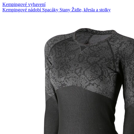
Kempingové vybavení
Kempingové nádobí
Spacáky
Stany
Židle, křesla a stolky