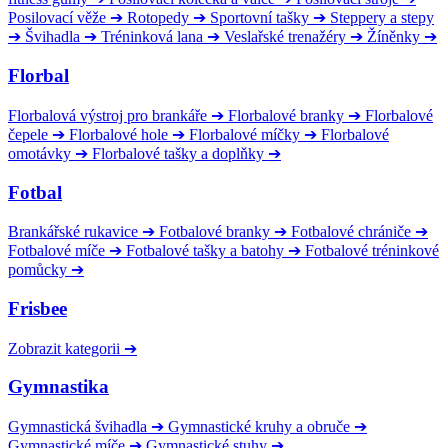
Posilovací věže
➔
Rotopedy
➔
Sportovní tašky
➔
Steppery a stepy
➔
Švihadla
➔
Tréninková lana
➔
Veslařské trenažéry
➔
Žíněnky
➔
Florbal
Florbalová výstroj pro brankáře
➔
Florbalové branky
➔
Florbalové
čepele
➔
Florbalové hole
➔
Florbalové míčky
➔
Florbalové
omotávky
➔
Florbalové tašky a doplňky
➔
Fotbal
Brankářské rukavice
➔
Fotbalové branky
➔
Fotbalové chrániče
➔
Fotbalové míče
➔
Fotbalové tašky a batohy
➔
Fotbalové tréninkové
pomůcky
➔
Frisbee
Zobrazit kategorii
➔
Gymnastika
Gymnastická švihadla
➔
Gymnastické kruhy a obruče
➔
Gymnastické míče
➔
Gymnastické stuhy
➔