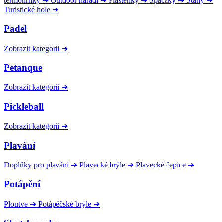
termohrnky
➔
Outdoor nářadí
➔
Pláštěnky
➔
Spacáky
➔
Stany
➔
Turistické hole
➔
Padel
Zobrazit kategorii
➔
Petanque
Zobrazit kategorii
➔
Pickleball
Zobrazit kategorii
➔
Plavání
Doplňky pro plavání
➔
Plavecké brýle
➔
Plavecké čepice
➔
Potápění
Ploutve
➔
Potápěčské brýle
➔