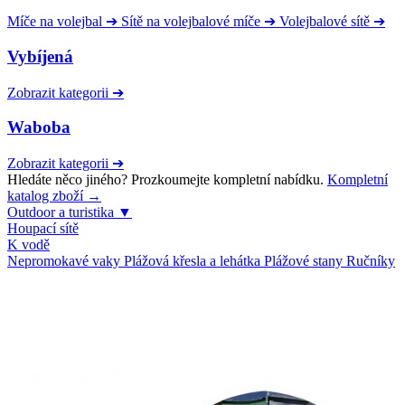
Míče na volejbal
➔
Sítě na volejbalové míče
➔
Volejbalové sítě
➔
Vybíjená
Zobrazit kategorii
➔
Waboba
Zobrazit kategorii
➔
Hledáte něco jiného? Prozkoumejte kompletní nabídku.
Kompletní
katalog zboží →
Outdoor a turistika
▼
Houpací sítě
K vodě
Nepromokavé vaky
Plážová křesla a lehátka
Plážové stany
Ručníky