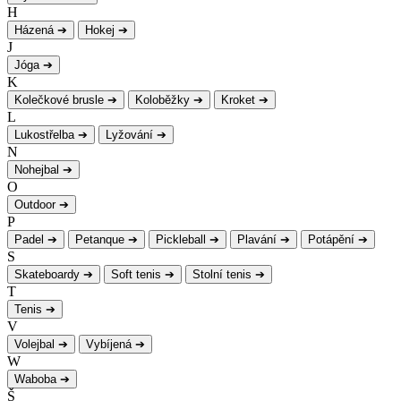
H
Házená
➔
Hokej
➔
J
Jóga
➔
K
Kolečkové brusle
➔
Koloběžky
➔
Kroket
➔
L
Lukostřelba
➔
Lyžování
➔
N
Nohejbal
➔
O
Outdoor
➔
P
Padel
➔
Petanque
➔
Pickleball
➔
Plavání
➔
Potápění
➔
S
Skateboardy
➔
Soft tenis
➔
Stolní tenis
➔
T
Tenis
➔
V
Volejbal
➔
Vybíjená
➔
W
Waboba
➔
Š