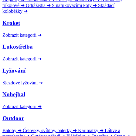
tříkolové
➔
Odrážedla
➔
S nafukovacími koly
➔
Skládací
koloběžky
➔
Kroket
Zobrazit kategorii
➔
Lukostřelba
Zobrazit kategorii
➔
Lyžování
Sjezdové lyžování
➔
Nohejbal
Zobrazit kategorii
➔
Outdoor
Batohy
➔
Čelovky, svítilny, baterky
➔
Karimatky
➔
Láhve a