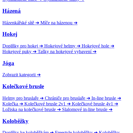
Házená
Házenkářské sítě
➔
Míče na házenou
➔
Hokej
Doplňky pro hokej
➔
Hokejové helmy
➔
Hokejové hole
➔
Hokejové puky
➔
Tašky na hokejové vybavení
➔
Jóga
Zobrazit kategorii
➔
Kolečkové brusle
Helmy pro bruslaře
➔
Chrániče pro bruslaře
➔
In-line brusle
➔
Kolečka
➔
Kolečkové brusle 2v1
➔
Kolečkové brusle 4v1
➔
Ložiska na kolečkové brusle
➔
Slalomové in-line brusle
➔
Koloběžky
Doplňky ke koloběžkám
➔
Freestyle koloběžky
➔
Koloběžky