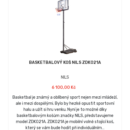
BASKETBALOVÝ KOŠ NILS ZDK021A
NILS
6 100,00 Kč
Basketbal je známý a oblíbený sport nejen mezi mládeží,
ale i mezi dospělými. Bylo by hezké opustit sportovní
halu a užít si hru venku. Nyní je to možné díky
basketbalovým košům značky NILS, představujeme
model ZDK021A. ZDK021A je mobilní volně stojící koš,
který se vám bude hodit při individuálním…