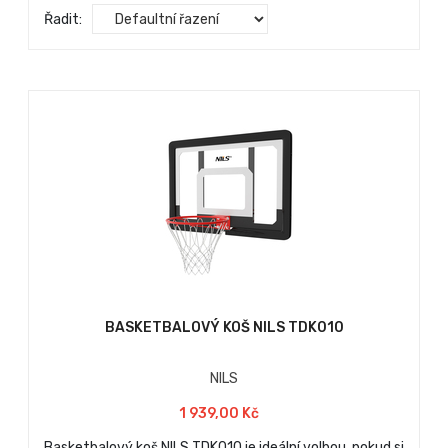
Řadit:
BASKETBALOVÝ KOŠ NILS TDK010
NILS
1 939,00 Kč
Basketbalový koš NILS TDK010 je ideální volbou, pokud si