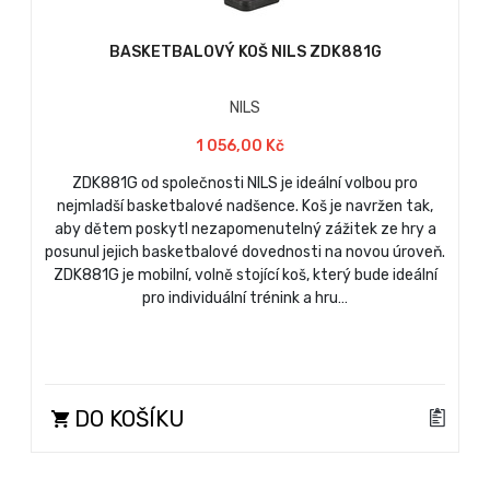
BASKETBALOVÝ KOŠ NILS ZDK881G
NILS
1 056,00 Kč
ZDK881G od společnosti NILS je ideální volbou pro
nejmladší basketbalové nadšence. Koš je navržen tak,
aby dětem poskytl nezapomenutelný zážitek ze hry a
posunul jejich basketbalové dovednosti na novou úroveň.
ZDK881G je mobilní, volně stojící koš, který bude ideální
pro individuální trénink a hru…
DO KOŠÍKU