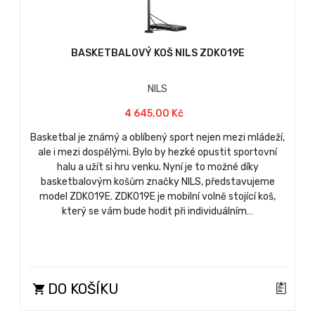
BASKETBALOVÝ KOŠ NILS ZDK019E
NILS
4 645,00 Kč
Basketbal je známý a oblíbený sport nejen mezi mládeží,
ale i mezi dospělými. Bylo by hezké opustit sportovní
halu a užít si hru venku. Nyní je to možné díky
basketbalovým košům značky NILS, představujeme
model ZDK019E. ZDK019E je mobilní volně stojící koš,
který se vám bude hodit při individuálním…
DO KOŠÍKU