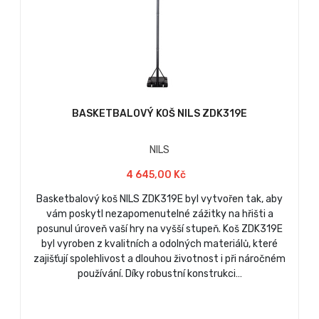
BASKETBALOVÝ KOŠ NILS ZDK319E
NILS
4 645,00 Kč
Basketbalový koš NILS ZDK319E byl vytvořen tak, aby
vám poskytl nezapomenutelné zážitky na hřišti a
posunul úroveň vaší hry na vyšší stupeň. Koš ZDK319E
byl vyroben z kvalitních a odolných materiálů, které
zajišťují spolehlivost a dlouhou životnost i při náročném
používání. Díky robustní konstrukci…