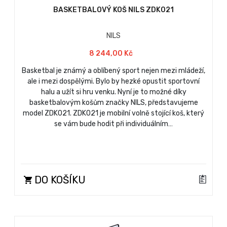
BASKETBALOVÝ KOŠ NILS ZDK021
NILS
8 244,00 Kč
Basketbal je známý a oblíbený sport nejen mezi mládeží,
ale i mezi dospělými. Bylo by hezké opustit sportovní
halu a užít si hru venku. Nyní je to možné díky
basketbalovým košům značky NILS, představujeme
model ZDK021. ZDK021 je mobilní volně stojící koš, který
se vám bude hodit při individuálním…
DO KOŠÍKU