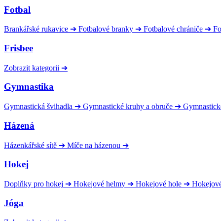
Fotbal
Brankářské rukavice
➔
Fotbalové branky
➔
Fotbalové chrániče
➔
Fo
Frisbee
Zobrazit kategorii
➔
Gymnastika
Gymnastická švihadla
➔
Gymnastické kruhy a obruče
➔
Gymnastick
Házená
Házenkářské sítě
➔
Míče na házenou
➔
Hokej
Doplňky pro hokej
➔
Hokejové helmy
➔
Hokejové hole
➔
Hokejov
Jóga