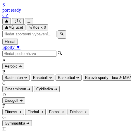
S
port
ready
CZ
👤
🛒
0
☰
👤
Můj účet
🛒
Košík
0
🔍
Hledat
Sporty
▼
🔍
A
Aerobic
➔
B
Badminton
➔
Baseball
➔
Basketbal
➔
Bojové sporty - box & MM
C
Crossminton
➔
Cyklistika
➔
D
Discgolf
➔
F
Fitness
➔
Florbal
➔
Fotbal
➔
Frisbee
➔
G
Gymnastika
➔
H