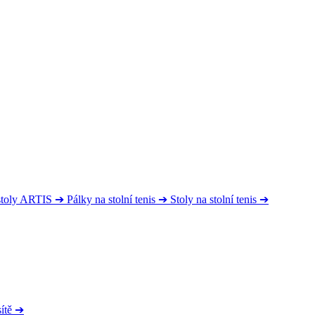
 stoly ARTIS
➔
Pálky na stolní tenis
➔
Stoly na stolní tenis
➔
ítě
➔