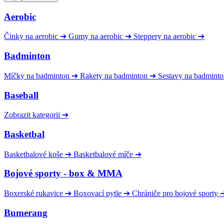
Aerobic
Činky na aerobic
➔
Gumy na aerobic
➔
Steppery na aerobic
➔
Badminton
Míčky na badminton
➔
Rakety na badminton
➔
Sestavy na badmint
Baseball
Zobrazit kategorii
➔
Basketbal
Basketbalové koše
➔
Basketbalové míče
➔
Bojové sporty - box & MMA
Boxerské rukavice
➔
Boxovací pytle
➔
Chrániče pro bojové sporty
Bumerang