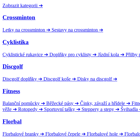
Zobrazit kategorii
➔
Crossminton
Letky na crossminton
➔
Sestavy na crossminton
➔
Cyklistika
Cyklistické rukavice
➔
Doplňky pro cyklisty
➔
Jízdní kola
➔
Přilby 
Discgolf
Discgolf doplňky
➔
Discgolf koše
➔
Disky na discgolf
➔
Fitness
Balanční pomůcky
➔
Běžecké pásy
➔
Činky, závaží a hřídele
➔
Fitn
věže
➔
Rotopedy
➔
Sportovní tašky
➔
Steppery a stepy
➔
Švihadla
Florbal
Florbalové branky
➔
Florbalové čepele
➔
Florbalové hole
➔
Florbal