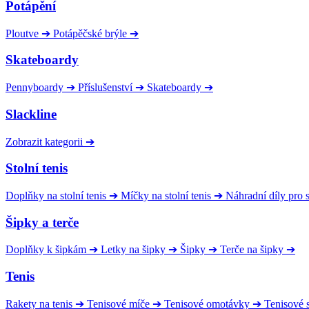
Potápění
Ploutve
➔
Potápěčské brýle
➔
Skateboardy
Pennyboardy
➔
Příslušenství
➔
Skateboardy
➔
Slackline
Zobrazit kategorii
➔
Stolní tenis
Doplňky na stolní tenis
➔
Míčky na stolní tenis
➔
Náhradní díly pro
Šipky a terče
Doplňky k šipkám
➔
Letky na šipky
➔
Šipky
➔
Terče na šipky
➔
Tenis
Rakety na tenis
➔
Tenisové míče
➔
Tenisové omotávky
➔
Tenisové s