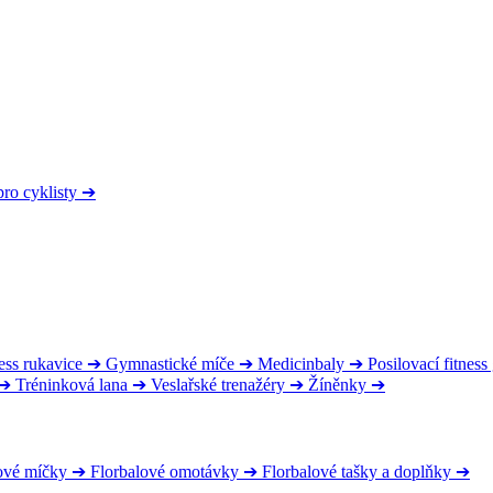
pro cyklisty
➔
ess rukavice
➔
Gymnastické míče
➔
Medicinbaly
➔
Posilovací fitnes
➔
Tréninková lana
➔
Veslařské trenažéry
➔
Žíněnky
➔
ové míčky
➔
Florbalové omotávky
➔
Florbalové tašky a doplňky
➔