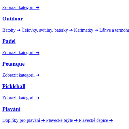
Zobrazit kategorii
➔
Outdoor
Batohy
➔
Čelovky, svítilny, baterky
➔
Karimatky
➔
Láhve a termoh
Padel
Zobrazit kategorii
➔
Petanque
Zobrazit kategorii
➔
Pickleball
Zobrazit kategorii
➔
Plavání
Doplňky pro plavání
➔
Plavecké brýle
➔
Plavecké čepice
➔