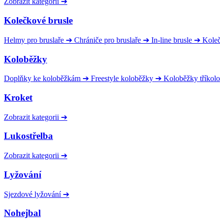
Zobrazit kategorii
➔
Kolečkové brusle
Helmy pro bruslaře
➔
Chrániče pro bruslaře
➔
In-line brusle
➔
Kole
Koloběžky
Doplňky ke koloběžkám
➔
Freestyle koloběžky
➔
Koloběžky tříkol
Kroket
Zobrazit kategorii
➔
Lukostřelba
Zobrazit kategorii
➔
Lyžování
Sjezdové lyžování
➔
Nohejbal