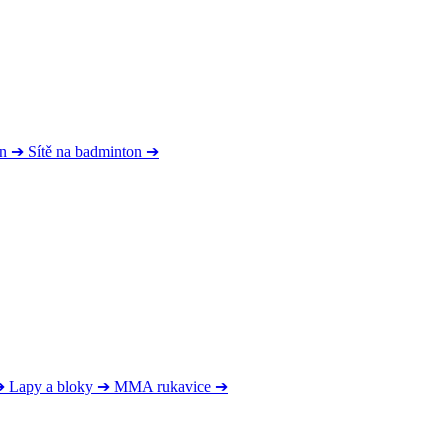
on
➔
Sítě na badminton
➔
➔
Lapy a bloky
➔
MMA rukavice
➔