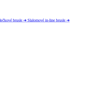
lečkové brusle
➔
Slalomové in-line brusle
➔