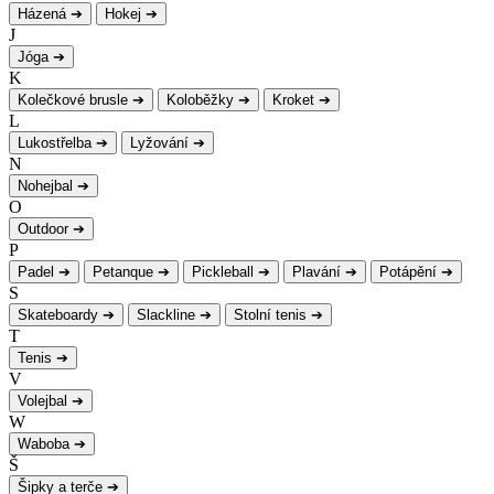
Házená
➔
Hokej
➔
J
Jóga
➔
K
Kolečkové brusle
➔
Koloběžky
➔
Kroket
➔
L
Lukostřelba
➔
Lyžování
➔
N
Nohejbal
➔
O
Outdoor
➔
P
Padel
➔
Petanque
➔
Pickleball
➔
Plavání
➔
Potápění
➔
S
Skateboardy
➔
Slackline
➔
Stolní tenis
➔
T
Tenis
➔
V
Volejbal
➔
W
Waboba
➔
Š
Šipky a terče
➔