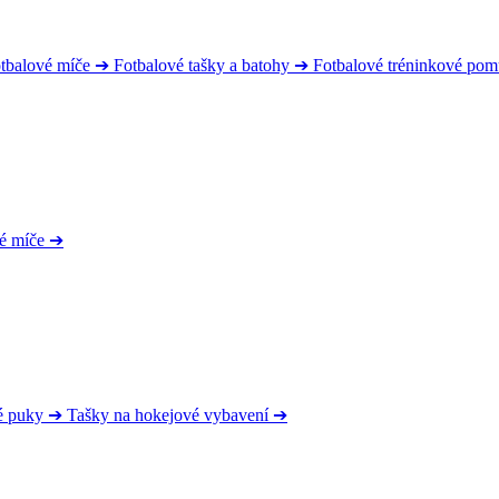
tbalové míče
➔
Fotbalové tašky a batohy
➔
Fotbalové tréninkové po
é míče
➔
é puky
➔
Tašky na hokejové vybavení
➔