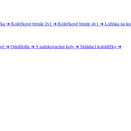
čka
➔
Kolečkové brusle 2v1
➔
Kolečkové brusle 4v1
➔
Ložiska na ko
ové
➔
Odrážedla
➔
S nafukovacími koly
➔
Skládací koloběžky
➔