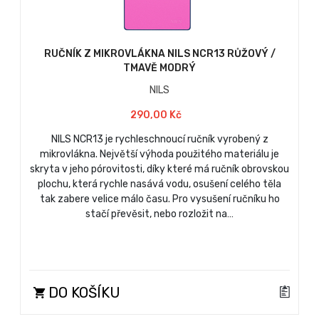
RUČNÍK Z MIKROVLÁKNA NILS NCR13 RŮŽOVÝ /
TMAVĚ MODRÝ
NILS
290,00 Kč
NILS NCR13 je rychleschnoucí ručník vyrobený z
mikrovlákna. Největší výhoda použitého materiálu je
skryta v jeho pórovitosti, díky které má ručník obrovskou
plochu, která rychle nasává vodu, osušení celého těla
tak zabere velice málo času. Pro vysušení ručníku ho
stačí převěsit, nebo rozložit na…
DO KOŠÍKU