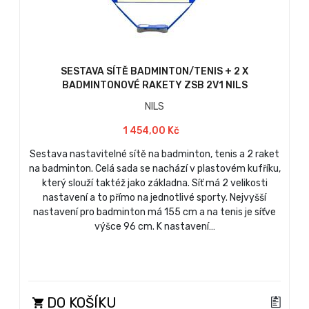
SESTAVA SÍTĚ BADMINTON/TENIS + 2 X
BADMINTONOVÉ RAKETY ZSB 2V1 NILS
NILS
1 454,00 Kč
Sestava nastavitelné sítě na badminton, tenis a 2 raket
na badminton. Celá sada se nachází v plastovém kufříku,
který slouží taktéž jako základna. Síť má 2 velikosti
nastavení a to přímo na jednotlivé sporty. Nejvyšší
nastavení pro badminton má 155 cm a na tenis je síťve
výšce 96 cm. K nastavení…
DO KOŠÍKU