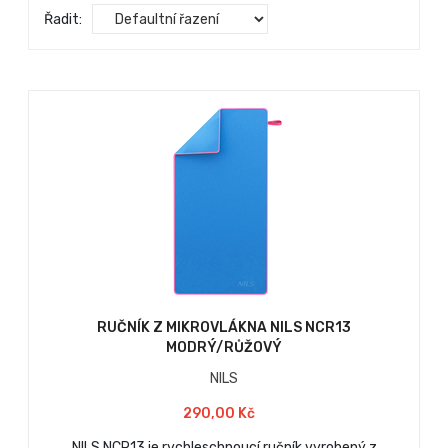
Řadit:
RUČNÍK Z MIKROVLÁKNA NILS NCR13
MODRÝ/RŮŽOVÝ
NILS
290,00 Kč
NILS NCR13 je rychleschnoucí ručník vyrobený z