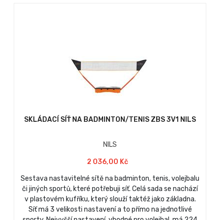
SKLÁDACÍ SÍŤ NA BADMINTON/TENIS ZBS 3V1 NILS
NILS
2 036,00 Kč
Sestava nastavitelné sítě na badminton, tenis, volejbalu
či jiných sportů, které potřebuji síť. Celá sada se nachází
v plastovém kufříku, který slouží taktéž jako základna.
Síť má 3 velikosti nastavení a to přímo na jednotlivé
sporty. Nejvyšší nastavení, vhodné pro volejbal, má 224